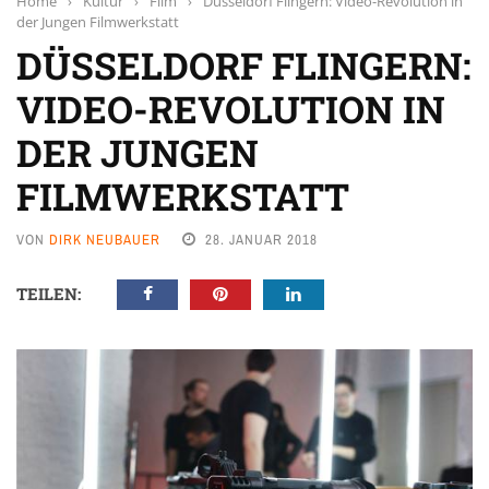
Home
›
Kultur
›
Film
›
Düsseldorf Flingern: Video-Revolution in
der Jungen Filmwerkstatt
DÜSSELDORF FLINGERN:
VIDEO-REVOLUTION IN
DER JUNGEN
FILMWERKSTATT
VON
DIRK NEUBAUER
28. JANUAR 2018
TEILEN: