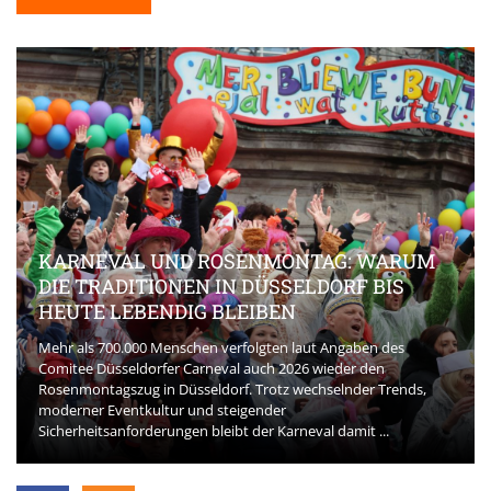
KARNEVAL UND ROSENMONTAG: WARUM
DIE TRADITIONEN IN DÜSSELDORF BIS
HEUTE LEBENDIG BLEIBEN
Mehr als 700.000 Menschen verfolgten laut Angaben des
Comitee Düsseldorfer Carneval auch 2026 wieder den
Rosenmontagszug in Düsseldorf. Trotz wechselnder Trends,
moderner Eventkultur und steigender
Sicherheitsanforderungen bleibt der Karneval damit ...