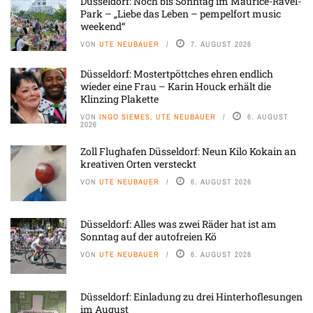
Düsseldorf: Noch bis Sonntag im Maurice-Ravel-
Park – „Liebe das Leben – pempelfort music
weekend“
VON
UTE NEUBAUER
7. AUGUST 2026
Düsseldorf: Mostertpöttches ehren endlich
wieder eine Frau – Karin Houck erhält die
Klinzing Plakette
VON
INGO SIEMES, UTE NEUBAUER
6. AUGUST
2026
Zoll Flughafen Düsseldorf: Neun Kilo Kokain an
kreativen Orten versteckt
VON
UTE NEUBAUER
6. AUGUST 2026
Düsseldorf: Alles was zwei Räder hat ist am
Sonntag auf der autofreien Kö
VON
UTE NEUBAUER
6. AUGUST 2026
Düsseldorf: Einladung zu drei Hinterhoflesungen
im August