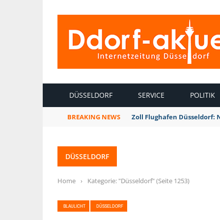
INTERNETZEITUNG DÜSSELDORF
DÜSSELDORF
SERVICE
POLITIK
BREAKING NEWS
Zoll Flughafen Düsseldorf:
DÜSSELDORF
Home
›
Kategorie: "Düsseldorf"
(Seite 1253)
BLAULICHT
DÜSSELDORF