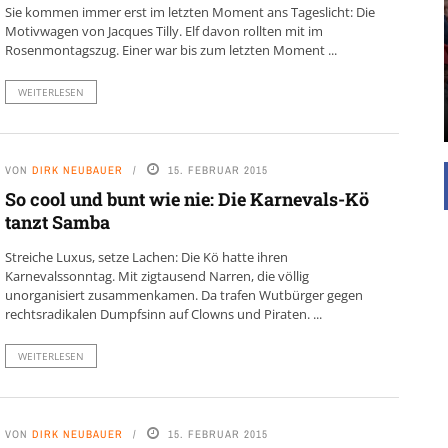
UNTERSTÜTZEN
Sie kommen immer erst im letzten Moment ans Tageslicht: Die
Motivwagen von Jacques Tilly. Elf davon rollten mit im
Die Inspiration des industriellen Chics sind die
Rosenmontagszug. Einer war bis zum letzten Moment ...
Werkshallen des Industriezeitalters. Die Basis für
diesen Stil sind große Räume, schlicht gehalten
mit rustikalen Elementen und großen
WEITERLESEN
Fensterflächen. Wie so vieles wurde ...
VON
DIRK NEUBAUER
15. FEBRUAR 2015
So cool und bunt wie nie: Die Karnevals-Kö
tanzt Samba
Streiche Luxus, setze Lachen: Die Kö hatte ihren
Karnevalssonntag. Mit zigtausend Narren, die völlig
unorganisiert zusammenkamen. Da trafen Wutbürger gegen
rechtsradikalen Dumpfsinn auf Clowns und Piraten. ...
WEITERLESEN
VON
DIRK NEUBAUER
15. FEBRUAR 2015