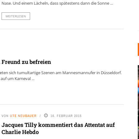
Nase. Und einem Lächeln, dass spätestens dann die Sonne ...
WEITERLESEN
m Freund zu befreien
neten sich tumultartige Szenen am Mannesmannufer in Düsseldorf.
auf um Karneval ...
INDUSTRIELLER CHIC: WIE
VON
UTE NEUBAUER
16. FEBRUAR 2015
KUNSTSTOFFFENSTER DEN
Jacques Tilly kommentiert das Attentat auf
LOFT-STIL IN IHREM
Charlie Hebdo
EINFAMILIENHAUS