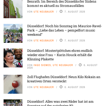
Benrath: Im Bereich des Düsseldorfer Südens
kommt es aktuell zu Stromausfällen
VON
UTE NEUBAUER
7. AUGUST 2026
Düsseldorf: Noch bis Sonntag im Maurice-Ravel-
Park – „Liebe das Leben – pempelfort music
weekend“
VON
UTE NEUBAUER
7. AUGUST 2026
Düsseldorf: Mostertpöttches ehren endlich
wieder eine Frau – Karin Houck erhält die
Klinzing Plakette
VON
INGO SIEMES, UTE NEUBAUER
6. AUGUST
2026
Zoll Flughafen Düsseldorf: Neun Kilo Kokain an
kreativen Orten versteckt
VON
UTE NEUBAUER
6. AUGUST 2026
Düsseldorf: Alles was zwei Räder hat ist am
Sonntag auf der autofreien Kö