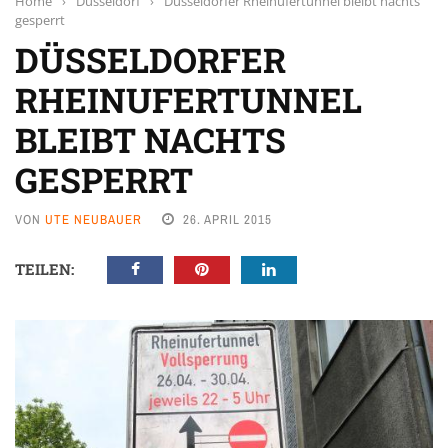
Home
›
Düsseldorf
›
Düsseldorfer Rheinufertunnel bleibt nachts
gesperrt
DÜSSELDORFER
RHEINUFERTUNNEL
BLEIBT NACHTS
GESPERRT
VON
UTE NEUBAUER
26. APRIL 2015
TEILEN: