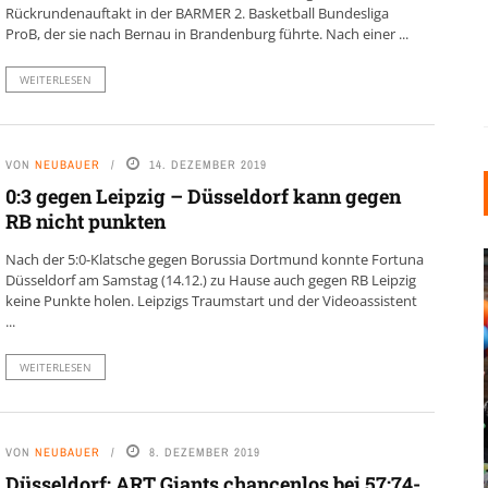
Rückrundenauftakt in der BARMER 2. Basketball Bundesliga
ProB, der sie nach Bernau in Brandenburg führte. Nach einer ...
WEITERLESEN
VON
NEUBAUER
14. DEZEMBER 2019
0:3 gegen Leipzig – Düsseldorf kann gegen
RB nicht punkten
Nach der 5:0-Klatsche gegen Borussia Dortmund konnte Fortuna
Düsseldorf am Samstag (14.12.) zu Hause auch gegen RB Leipzig
keine Punkte holen. Leipzigs Traumstart und der Videoassistent
...
WEITERLESEN
INDUSTRIELLER CHIC: WIE
KUNSTSTOFFFENSTER DEN
VON
NEUBAUER
8. DEZEMBER 2019
LOFT-STIL IN IHREM
Düsseldorf: ART Giants chancenlos bei 57:74-
EINFAMILIENHAUS