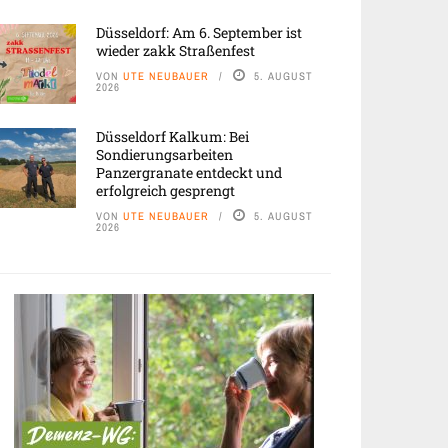
Düsseldorf: Am 6. September ist
wieder zakk Straßenfest
VON
UTE NEUBAUER
5. AUGUST
2026
Düsseldorf Kalkum: Bei
Sondierungsarbeiten
Panzergranate entdeckt und
erfolgreich gesprengt
VON
UTE NEUBAUER
5. AUGUST
2026