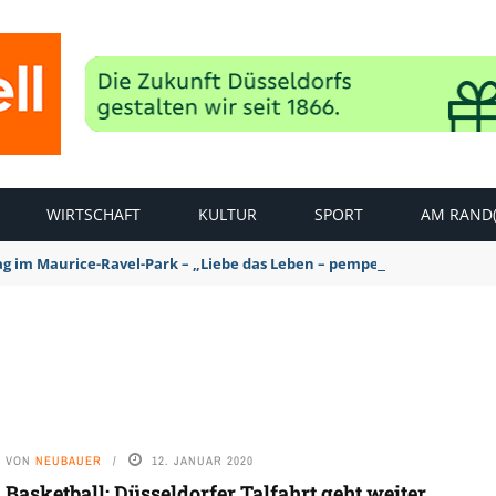
WIRTSCHAFT
KULTUR
SPORT
AM RAND(
ag im Maurice-Ravel-Park – „Liebe das Leben – pempelfort music wee
VON
NEUBAUER
12. JANUAR 2020
Basketball: Düsseldorfer Talfahrt geht weiter