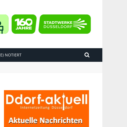
E) NOTIERT
kend“