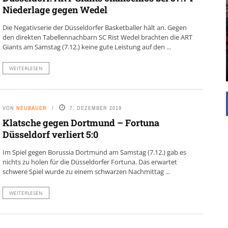
Niederlage gegen Wedel
UNTERSTÜTZEN
Die Negativserie der Düsseldorfer Basketballer hält an. Gegen
Die Inspiration des industriellen Chics sind die
den direkten Tabellennachbarn SC Rist Wedel brachten die ART
Werkshallen des Industriezeitalters. Die Basis für
Giants am Samstag (7.12.) keine gute Leistung auf den ...
diesen Stil sind große Räume, schlicht gehalten
mit rustikalen Elementen und großen
Fensterflächen. Wie so vieles wurde ...
WEITERLESEN
VON
NEUBAUER
7. DEZEMBER 2019
Klatsche gegen Dortmund – Fortuna
Düsseldorf verliert 5:0
Im Spiel gegen Borussia Dortmund am Samstag (7.12.) gab es
nichts zu holen für die Düsseldorfer Fortuna. Das erwartet
schwere Spiel wurde zu einem schwarzen Nachmittag ...
WEITERLESEN