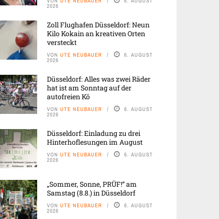
VON
UTE NEUBAUER
6. AUGUST
2026
Zoll Flughafen Düsseldorf: Neun
Kilo Kokain an kreativen Orten
versteckt
VON
UTE NEUBAUER
6. AUGUST
2026
Düsseldorf: Alles was zwei Räder
hat ist am Sonntag auf der
autofreien Kö
VON
UTE NEUBAUER
6. AUGUST
2026
Düsseldorf: Einladung zu drei
Hinterhoflesungen im August
VON
UTE NEUBAUER
6. AUGUST
2026
„Sommer, Sonne, PRÜF!“ am
Samstag (8.8.) in Düsseldorf
VON
UTE NEUBAUER
6. AUGUST
2026