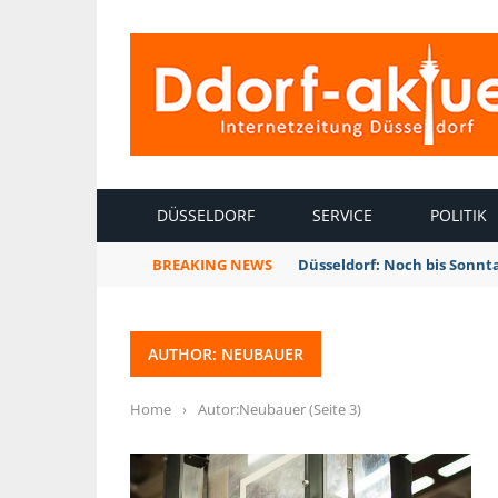
INTERNETZEITUNG DÜSSELDORF
DÜSSELDORF
SERVICE
POLITIK
BREAKING NEWS
Düsseldorf: Noch bis Sonnt
AUTHOR: NEUBAUER
Home
›
Autor:Neubauer
(Seite 3)