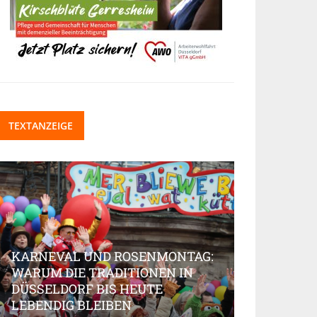
TEXTANZEIGE
KARNEVAL UND ROSENMONTAG:
WARUM DIE TRADITIONEN IN
DÜSSELDORF BIS HEUTE
BEAUTY-IN
LEBENDIG BLEIBEN