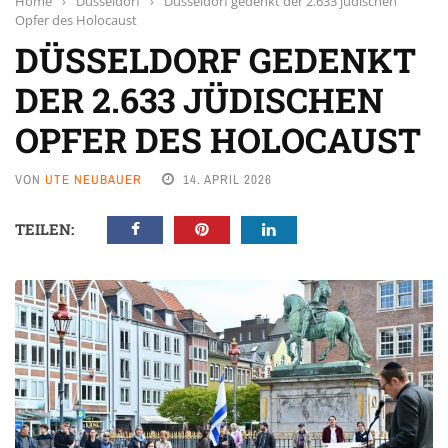
Home
›
Düsseldorf
›
Düsseldorf gedenkt der 2.633 jüdischen
Opfer des Holocaust
DÜSSELDORF GEDENKT
DER 2.633 JÜDISCHEN
OPFER DES HOLOCAUST
VON
UTE NEUBAUER
14. APRIL 2026
TEILEN: