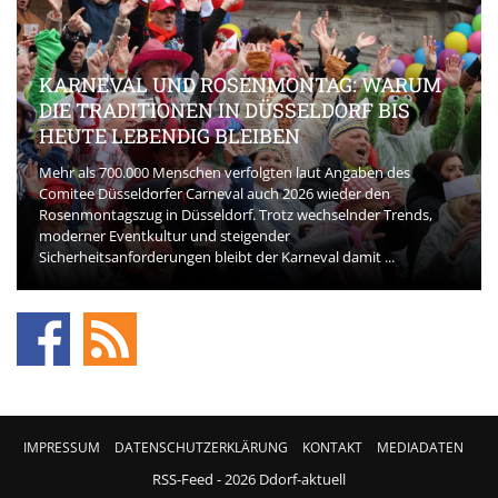
KARNEVAL UND ROSENMONTAG: WARUM
DIE TRADITIONEN IN DÜSSELDORF BIS
HEUTE LEBENDIG BLEIBEN
Mehr als 700.000 Menschen verfolgten laut Angaben des
Comitee Düsseldorfer Carneval auch 2026 wieder den
Rosenmontagszug in Düsseldorf. Trotz wechselnder Trends,
moderner Eventkultur und steigender
Sicherheitsanforderungen bleibt der Karneval damit ...
IMPRESSUM
DATENSCHUTZERKLÄRUNG
KONTAKT
MEDIADATEN
RSS-Feed
- 2026 Ddorf-aktuell