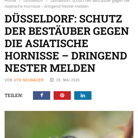
Home
›
Düsseldorf
›
Düsseldorf: Schutz der Bestäuber gegen die
Asiatische Hornisse – dringend Nester melden
DÜSSELDORF: SCHUTZ
DER BESTÄUBER GEGEN
DIE ASIATISCHE
HORNISSE – DRINGEND
NESTER MELDEN
VON
UTE NEUBAUER
29. MAI 2026
TEILEN: