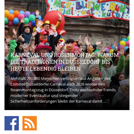
KARNEVAL UND ROSENMONTAG: WARUM
DIE TRADITIONEN IN DÜSSELDORF BIS
HEUTE LEBENDIG BLEIBEN
Mehr als 700.000 Menschen verfolgten laut Angaben des
Comitee Düsseldorfer Carneval auch 2026 wieder den
Rosenmontagszug in Düsseldorf. Trotz wechselnder Trends,
moderner Eventkultur und steigender
Sicherheitsanforderungen bleibt der Karneval damit ...