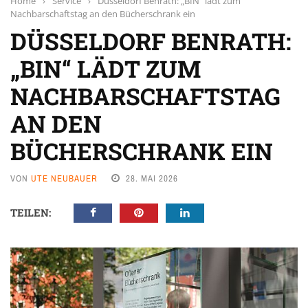
Home
›
Service
›
Düsseldorf Benrath: „BIN“ lädt zum
Nachbarschaftstag an den Bücherschrank ein
DÜSSELDORF BENRATH:
„BIN“ LÄDT ZUM
NACHBARSCHAFTSTAG
AN DEN
BÜCHERSCHRANK EIN
VON
UTE NEUBAUER
28. MAI 2026
TEILEN: