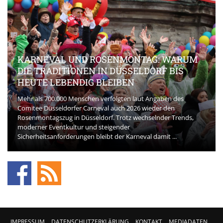
KARNEVAL UND ROSENMONTAG: WARUM
DIE TRADITIONEN IN DÜSSELDORF BIS
HEUTE LEBENDIG BLEIBEN
Mehr als 700.000 Menschen verfolgten laut Angaben des
Comitee Düsseldorfer Carneval auch 2026 wieder den
Rosenmontagszug in Düsseldorf. Trotz wechselnder Trends,
moderner Eventkultur und steigender
Sicherheitsanforderungen bleibt der Karneval damit ...
IMPRESSUM
DATENSCHUTZERKLÄRUNG
KONTAKT
MEDIADATEN