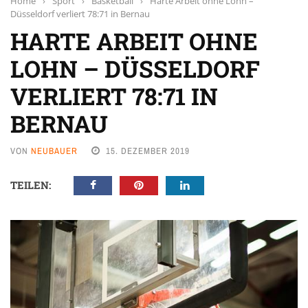
Home
›
Sport
›
Basketball
›
Harte Arbeit ohne Lohn –
Düsseldorf verliert 78:71 in Bernau
HARTE ARBEIT OHNE
LOHN – DÜSSELDORF
VERLIERT 78:71 IN
BERNAU
VON
NEUBAUER
15. DEZEMBER 2019
TEILEN: