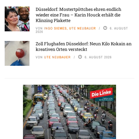
Düsseldorf: Mostertpöttches ehren endlich
wieder eine Frau – Karin Houck erhält die
Klinzing Plakette
VON
INGO SIEMES, UTE NEUBAUER
6. AUGUST
2026
Zoll Flughafen Düsseldorf: Neun Kilo Kokain an
kreativen Orten versteckt
VON
UTE NEUBAUER
6. AUGUST 2026