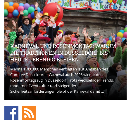
KARNEVAL UND ROSENMONTAG: WARUM
DIE TRADITIONEN IN DÜSSELDORF BIS
HEUTE LEBENDIG BLEIBEN
Mehr als 700.000 Menschen verfolgten laut Angaben des
Comitee Düsseldorfer Carneval auch 2026 wieder den
Rosenmontagszug in Düsseldorf. Trotz wechselnder Trends,
moderner Eventkultur und steigender
Sicherheitsanforderungen bleibt der Karneval damit ...