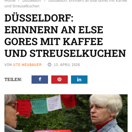
Home
›
Düsseldorf
›
Düsseldorf: Erinnern an Else Gores mit Kaffee
und Streuselkuchen
DÜSSELDORF:
ERINNERN AN ELSE
GORES MIT KAFFEE
UND STREUSELKUCHEN
VON
UTE NEUBAUER
13. APRIL 2026
TEILEN: