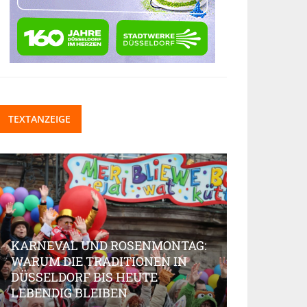
TEXTANZEIGE
KARNEVAL UND ROSENMONTAG:
WARUM DIE TRADITIONEN IN
DÜSSELDORF BIS HEUTE
BEAUTY-IN
LEBENDIG BLEIBEN
MARKT AK