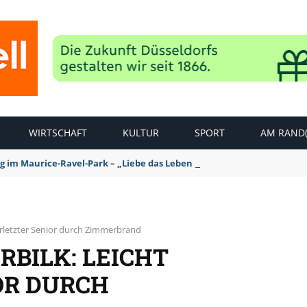
WIRTSCHAFT
KULTUR
SPORT
AM RAND(
ag im Maurice-Ravel-Park – „Liebe das Leben – pempelfort music wee
erletzter Senior durch Zimmerbrand
BILK: LEICHT
OR DURCH