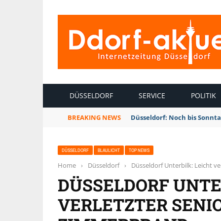
INTERNETZEITUNG DÜSSELDORF
DÜSSELDORF
SERVICE
POLITIK
BREAKING NEWS
Düsseldorf: Noch bis Sonnt
DÜSSELDORF
BLAULICHT
TOP NEWS
Home
›
Düsseldorf
›
Düsseldorf Unterbilk: Leicht v
DÜSSELDORF UNTER
VERLETZTER SENI