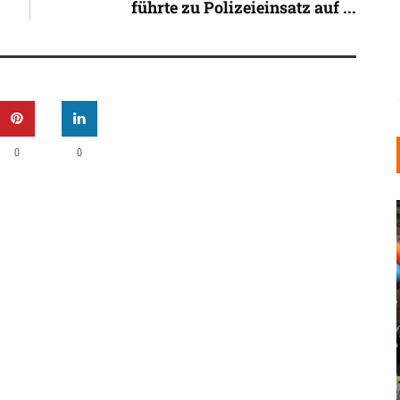
führte zu Polizeieinsatz auf ...
0
0
INDUSTRIELLER CHIC: WIE
KUNSTSTOFFFENSTER DEN
LOFT-STIL IN IHREM
EINFAMILIENHAUS