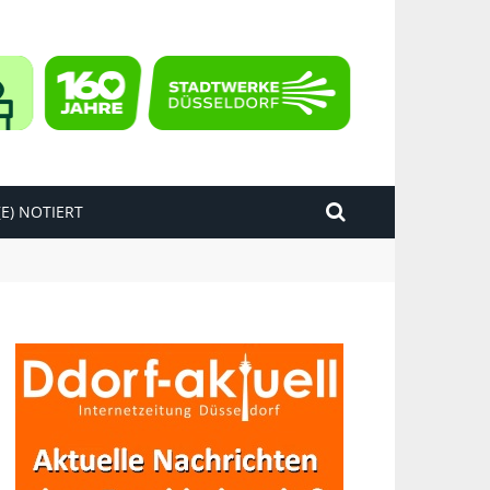
E) NOTIERT
kend“