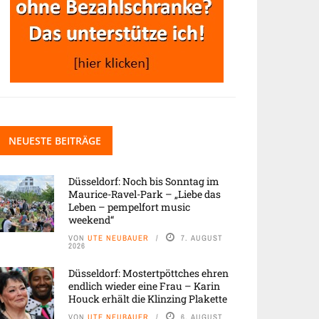
NEUESTE BEITRÄGE
Düsseldorf: Noch bis Sonntag im
Maurice-Ravel-Park – „Liebe das
Leben – pempelfort music
weekend“
VON
UTE NEUBAUER
7. AUGUST
2026
Düsseldorf: Mostertpöttches ehren
endlich wieder eine Frau – Karin
Houck erhält die Klinzing Plakette
VON
UTE NEUBAUER
6. AUGUST