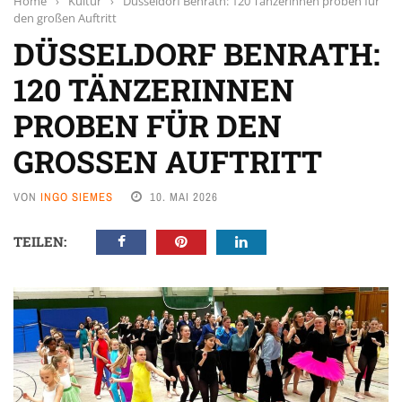
Home
›
Kultur
›
Düsseldorf Benrath: 120 Tänzerinnen proben für
den großen Auftritt
DÜSSELDORF BENRATH:
120 TÄNZERINNEN
PROBEN FÜR DEN
GROSSEN AUFTRITT
VON
INGO SIEMES
10. MAI 2026
TEILEN: