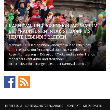
KARNEVAL UND ROSENMONTAG: WARUM
DIE TRADITIONEN IN DÜSSELDORF BIS
HEUTE LEBENDIG BLEIBEN
Mehr als 700.000 Menschen verfolgten laut Angaben des
Comitee Düsseldorfer Carneval auch 2026 wieder den
Rosenmontagszug in Düsseldorf. Trotz wechselnder Trends,
moderner Eventkultur und steigender
Sicherheitsanforderungen bleibt der Karneval damit ...
IMPRESSUM
DATENSCHUTZERKLÄRUNG
KONTAKT
MEDIADATEN