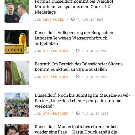
Fortuna Düsseldorf kommt bei Waldhof
Mannheim zu spät aus dem Quark: 1:2
Niederlage
VON
ANNE VOGEL
7. AUGUST 2026
Düsseldorf: Vollsperrung der Bergischen
Landstraße wegen Wasserrohrbruch
aufgehoben
VON
UTE NEUBAUER
7. AUGUST 2026
Benrath: Im Bereich des Düsseldorfer Südens
kommt es aktuell zu Stromausfällen
VON
UTE NEUBAUER
7. AUGUST 2026
Düsseldorf: Noch bis Sonntag im Maurice-Ravel-
Park – „Liebe das Leben – pempelfort music
weekend“
VON
UTE NEUBAUER
7. AUGUST 2026
Düsseldorf: Mostertpöttches ehren endlich
wieder eine Frau – Karin Houck erhält die