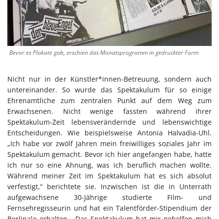
Bevor es Plakate gab, erschien das Monatsprogramm in gedruckter Form
Nicht nur in der Künstler*innen-Betreuung, sondern auch
untereinander. So wurde das Spektakulum für so einige
Ehrenamtliche zum zentralen Punkt auf dem Weg zum
Erwachsenen. Nicht wenige fassten während ihrer
Spektakulum-Zeit lebensverändernde und lebenswichtige
Entscheidungen. Wie beispielsweise Antonia Halvadia-Uhl.
„Ich habe vor zwölf Jahren mein freiwilliges soziales Jahr im
Spektakulum gemacht. Bevor ich hier angefangen habe, hatte
ich nur so eine Ahnung, was ich beruflich machen wollte.
Während meiner Zeit im Spektakulum hat es sich absolut
verfestigt,“ berichtete sie. Inzwischen ist die in Unterrath
aufgewachsene 30-Jährige studierte Film- und
Fernsehregisseurin und hat ein Talentförder-Stipendium der
Berlinale erhalten. „Das Spektakulum hat mir geholfen mich