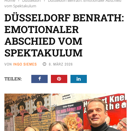
Home
›
Düsseldorf
›
Düsseldorf Benrath: Emotionaler Abschied
vom Spektakulum
DÜSSELDORF BENRATH:
EMOTIONALER
ABSCHIED VOM
SPEKTAKULUM
VON
INGO SIEMES
8. MÄRZ 2026
TEILEN: