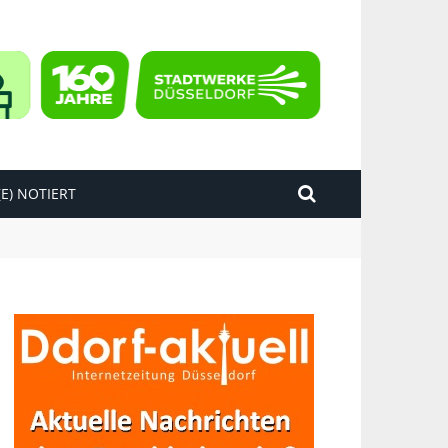
E) NOTIERT
kend“