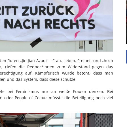
UNTERSTÜTZEN
Die Inspiration des industriellen Chics sind die
Werkshallen des Industriezeitalters. Die Basis für
diesen Stil sind große Räume, schlicht gehalten
mit rustikalen Elementen und großen
Fensterflächen. Wie so vieles wurde ...
en Rufen „Jin Jian Azadi“ – Frau, Leben, Freiheit und „hoch
rden, riefen die Redner*innen zum Widerstand gegen das
berechtigung auf. Kämpferisch wurde betont, dass man
len und das System, dass diese schütze.
viele bei Feminismus nur an weiße Frauen denken. Bei
 oder People of Colour müsste die Beteiligung noch viel