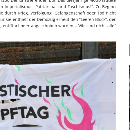
d 1200 Demonstrierenden bot. Das diesjährige Motto lautete
 Imperialismus, Patriarchat und Faschismus!“. Zu Beginn
ie durch Krieg, Verfolgung, Gefangenschaft oder Tod nicht
r sie enthielt der Demozug erneut den “Leeren Block”, der
, entführt oder abgeschoben wurden – Wir sind nicht alle“
INDUSTRIELLER CHIC: WIE
KUNSTSTOFFFENSTER DEN
LOFT-STIL IN IHREM
EINFAMILIENHAUS