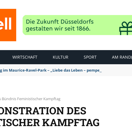
WIRTSCHAFT
KULTUR
SPORT
AM RAND(
ag im Maurice-Ravel-Park – „Liebe das Leben – pempelfort music wee
s Bündnis Feministischer Kampftag
ONSTRATION DES
TISCHER KAMPFTAG