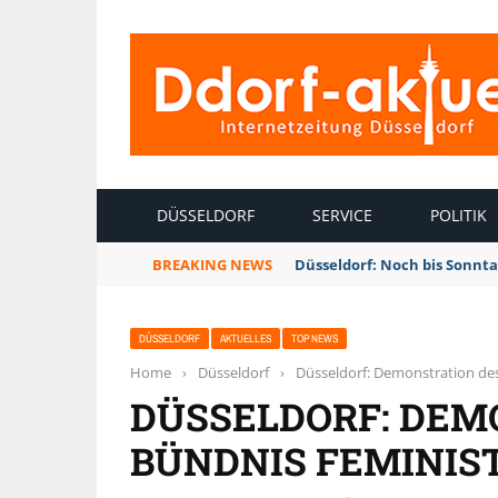
INTERNETZEITUNG DÜSSELDORF
DÜSSELDORF
SERVICE
POLITIK
BREAKING NEWS
Düsseldorf: Noch bis Sonnt
DÜSSELDORF
AKTUELLES
TOP NEWS
Home
›
Düsseldorf
›
Düsseldorf: Demonstration de
DÜSSELDORF: DEM
BÜNDNIS FEMINIS