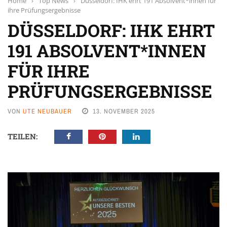
Home
›
Top News
›
Düsseldorf: IHK ehrt 191 Absolvent*innen für
ihre Prüfungsergebnisse
DÜSSELDORF: IHK EHRT
191 ABSOLVENT*INNEN
FÜR IHRE
PRÜFUNGSERGEBNISSE
VON
UTE NEUBAUER
13. NOVEMBER 2025
TEILEN: