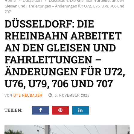
Home
›
Düsseldorf
›
Düsseldorf: Die Rheinbahn arbeitet an den
Gleisen und Fahrleitungen – Änderungen für U72, U76, U79, 706 und
707
DÜSSELDORF: DIE
RHEINBAHN ARBEITET
AN DEN GLEISEN UND
FAHRLEITUNGEN –
ÄNDERUNGEN FÜR U72,
U76, U79, 706 UND 707
VON
UTE NEUBAUER
5. NOVEMBER 2025
TEILEN: