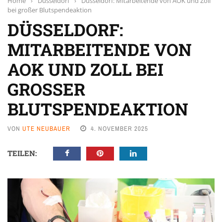
Home
›
Düsseldorf
›
Düsseldorf: Mitarbeitende von AOK und Zoll
bei großer Blutspendeaktion
DÜSSELDORF:
MITARBEITENDE VON
AOK UND ZOLL BEI
GROSSER B
LUTSPENDEAKTION
VON
UTE NEUBAUER
4. NOVEMBER 2025
TEILEN: