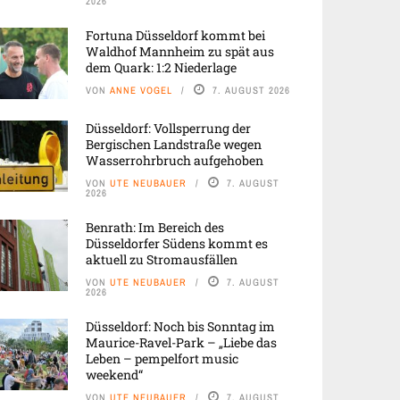
2026
Fortuna Düsseldorf kommt bei
Waldhof Mannheim zu spät aus
dem Quark: 1:2 Niederlage
VON
ANNE VOGEL
7. AUGUST 2026
Düsseldorf: Vollsperrung der
Bergischen Landstraße wegen
Wasserrohrbruch aufgehoben
VON
UTE NEUBAUER
7. AUGUST
2026
Benrath: Im Bereich des
Düsseldorfer Südens kommt es
aktuell zu Stromausfällen
VON
UTE NEUBAUER
7. AUGUST
2026
Düsseldorf: Noch bis Sonntag im
Maurice-Ravel-Park – „Liebe das
Leben – pempelfort music
weekend“
VON
UTE NEUBAUER
7. AUGUST