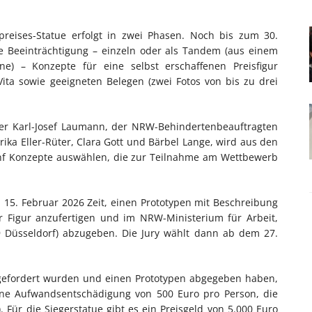
preises-Statue erfolgt in zwei Phasen. Noch bis zum 30.
 Beeinträchtigung – einzeln oder als Tandem (aus einem
e) – Konzepte für eine selbst erschaffenen Preisfigur
ita sowie geeigneten Belegen (zwei Fotos von bis zu drei
ter Karl-Josef Laumann, der NRW-Behindertenbeauftragten
ika Eller-Rüter, Clara Gott und Bärbel Lange, wird aus den
nf Konzepte auswählen, die zur Teilnahme am Wettbewerb
15. Februar 2026 Zeit, einen Prototypen mit Beschreibung
r Figur anzufertigen und im NRW-Ministerium für Arbeit,
9 Düsseldorf) abzugeben. Die Jury wählt dann ab dem 27.
fgefordert wurden und einen Prototypen abgegeben haben,
eine Aufwandsentschädigung von 500 Euro pro Person, die
 Für die Siegerstatue gibt es ein Preisgeld von 5.000 Euro