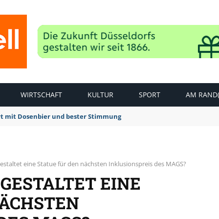
WIRTSCHAFT
KULTUR
SPORT
AM RAND(
rt mit Dosenbier und bester Stimmung
estaltet eine Statue für den nächsten Inklusionspreis des MAGS?
GESTALTET EINE
NÄCHSTEN