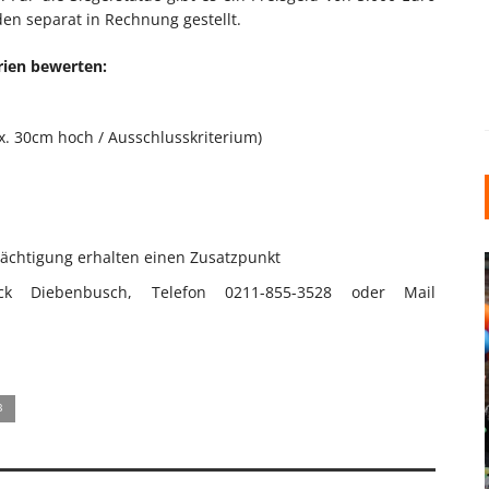
den separat in Rechnung gestellt.
erien bewerten:
x. 30cm hoch / Ausschlusskriterium)
rächtigung erhalten einen Zusatzpunkt
ick Diebenbusch, Telefon 0211-855-3528 oder Mail
B
INDUSTRIELLER CHIC: WIE
KUNSTSTOFFFENSTER DEN
LOFT-STIL IN IHREM