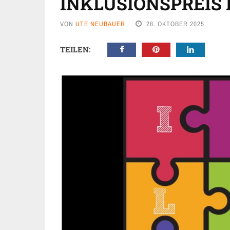
INKLUSIONSPREIS 
VON
UTE NEUBAUER
28. OKTOBER 2025
TEILEN: