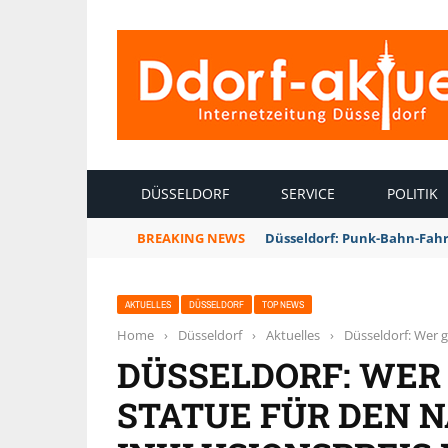
INTERNETZEITUNG DÜSSELDORF
DÜSSELDORF
SERVICE
POLITIK
BREAKING NEWS
Düsseldorf: Punk-Bahn-Fah
AKTUELLES
DÜSSELDORF
TOP NEWS
Home
›
Düsseldorf
›
Aktuelles
›
Düsseldorf: Wer g
DÜSSELDORF: WER 
STATUE FÜR DEN 