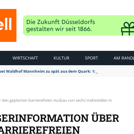
WIRTSCHAFT
KULTUR
SPORT
AM RAND(
bei Waldhof Mannheim zu spät aus dem Quark: 1:2 Niederlage
 den geplanten barrierefreien Ausbau von sechs Haltestellen in
GERINFORMATION ÜBER
ARRIEREFREIEN