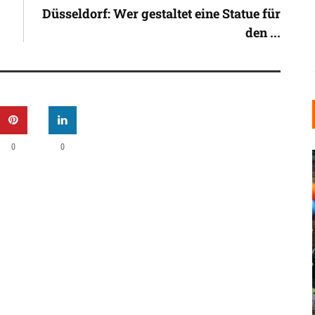
Düsseldorf: Wer gestaltet eine Statue für
den ...
0
0
INDUSTRIELLER CHIC: WIE
KUNSTSTOFFFENSTER DEN
LOFT-STIL IN IHREM
EINFAMILIENHAUS