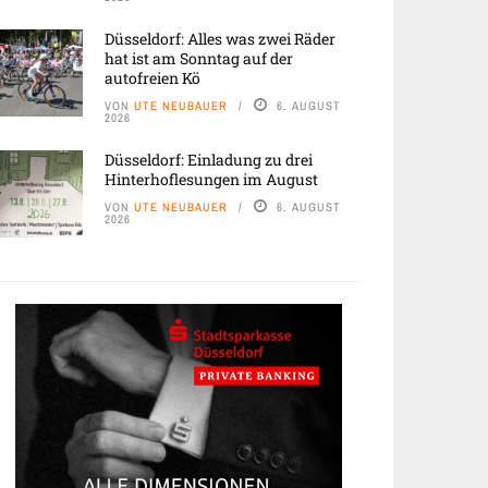
Düsseldorf: Alles was zwei Räder
hat ist am Sonntag auf der
autofreien Kö
VON
UTE NEUBAUER
6. AUGUST
2026
Düsseldorf: Einladung zu drei
Hinterhoflesungen im August
VON
UTE NEUBAUER
6. AUGUST
2026