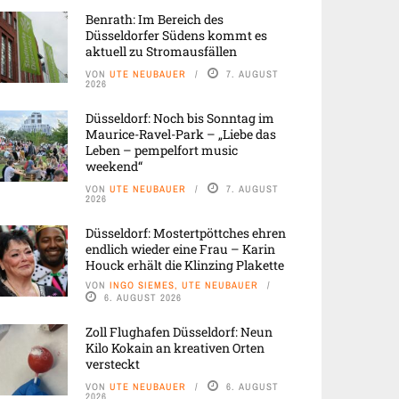
Benrath: Im Bereich des
Düsseldorfer Südens kommt es
aktuell zu Stromausfällen
VON
UTE NEUBAUER
7. AUGUST
2026
Düsseldorf: Noch bis Sonntag im
Maurice-Ravel-Park – „Liebe das
Leben – pempelfort music
weekend“
VON
UTE NEUBAUER
7. AUGUST
2026
Düsseldorf: Mostertpöttches ehren
endlich wieder eine Frau – Karin
Houck erhält die Klinzing Plakette
VON
INGO SIEMES, UTE NEUBAUER
6. AUGUST 2026
Zoll Flughafen Düsseldorf: Neun
Kilo Kokain an kreativen Orten
versteckt
VON
UTE NEUBAUER
6. AUGUST
2026