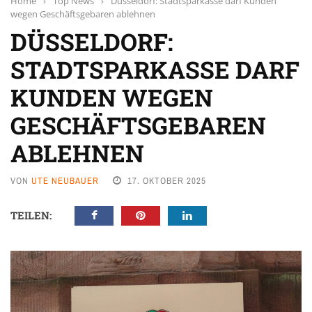
Home
›
Top News
›
Düsseldorf: Stadtsparkasse darf Kunden
wegen Geschäftsgebaren ablehnen
DÜSSELDORF:
STADTSPARKASSE DARF
KUNDEN WEGEN
GESCHÄFTSGEBAREN
ABLEHNEN
VON
UTE NEUBAUER
17. OKTOBER 2025
TEILEN: