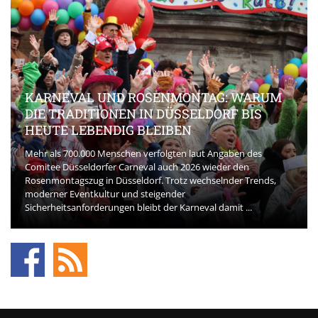
KARNEVAL UND ROSENMONTAG: WARUM
DIE TRADITIONEN IN DÜSSELDORF BIS
HEUTE LEBENDIG BLEIBEN
Mehr als 700.000 Menschen verfolgten laut Angaben des
Comitee Düsseldorfer Carneval auch 2026 wieder den
Rosenmontagszug in Düsseldorf. Trotz wechselnder Trends,
moderner Eventkultur und steigender
Sicherheitsanforderungen bleibt der Karneval damit ...