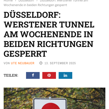
Home
›
Düsseldorf
›
Düsseldorf: Werstener Tunnel am
Wochenende in beiden Richtungen gesperrt
DÜSSELDORF:
WERSTENER TUNNEL
AM WOCHENENDE IN
BEIDEN RICHTUNGEN
GESPERRT
VON
UTE NEUBAUER
13. SEPTEMBER 2025
TEILEN: