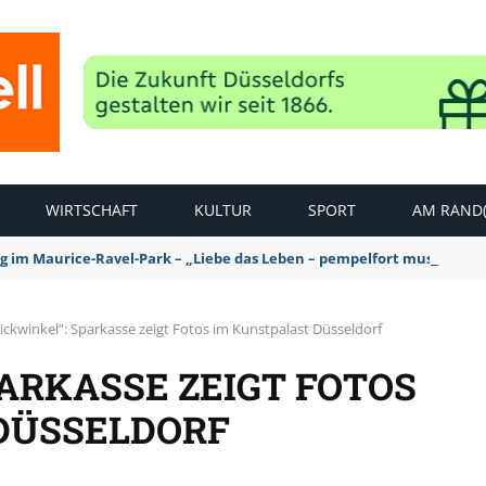
WIRTSCHAFT
KULTUR
SPORT
AM RAND(
ag im Maurice-Ravel-Park – „Liebe das Leben – pempelfort music wee
lickwinkel“: Sparkasse zeigt Fotos im Kunstpalast Düsseldorf
PARKASSE ZEIGT FOTOS
DÜSSELDORF