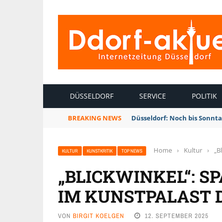
INTERNETZEITUNG DÜSSELDORF
DÜSSELDORF
SERVICE
POLITIK
BREAKING NEWS
Düsseldorf: Noch bis Sonnt
Home
›
Kultur
›
„B
KULTUR
KUNSTKRITIK
TOP NEWS
„BLICKWINKEL“: S
IM KUNSTPALAST 
VON
BIRGIT KOELGEN
12. SEPTEMBER 2025