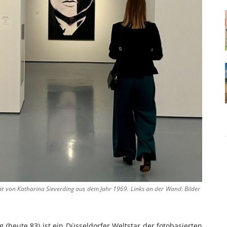
rät von Katharina Sieverding aus dem Jahr 1969. Links an der Wand: Bilder
(heute 83) ist ein Düsseldorfer Weltstar der fotobasierten