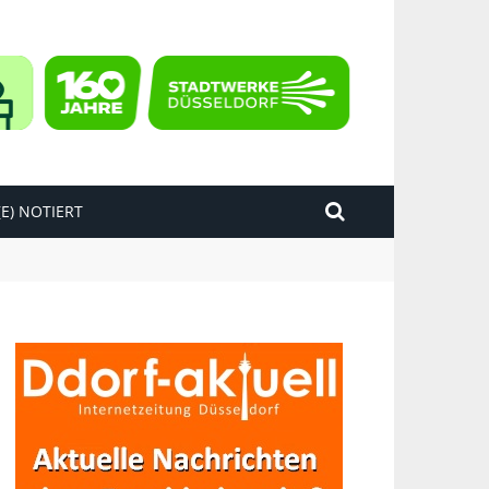
E) NOTIERT
kend“