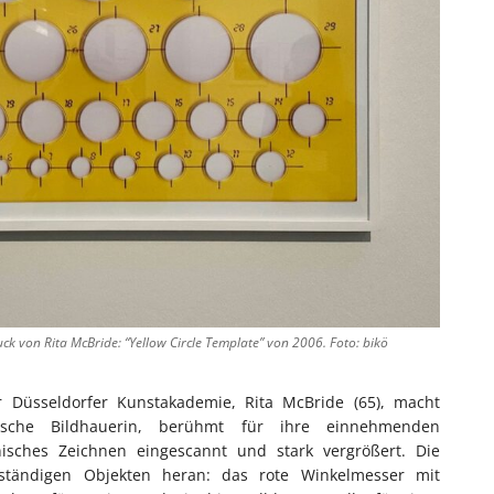
ck von Rita McBride: “Yellow Circle Template” von 2006. Foto: bikö
r Düsseldorfer Kunstakademie, Rita McBride (65), macht
anische Bildhauerin, berühmt für ihre einnehmenden
nisches Zeichnen eingescannt und stark vergrößert. Die
bständigen Objekten heran: das rote Winkelmesser mit