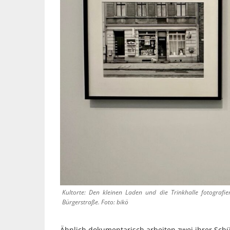
Kultorte: Den kleinen Laden und die Trinkhalle fotograf
Bürgerstraße. Foto: bikö
Ähnlich dokumentarisch arbeiten zwei ihrer Schül