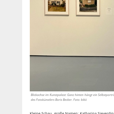
Blickachse im Kunstpalast: Ganz hinten hängt ein Selbstport
des Fotokünstlers Boris Becker. Foto: bikö
Kleine Schau, große Namen: Katharina Sieverding 