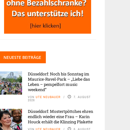
NEUESTE BEITRÄGE
Düsseldorf: Noch bis Sonntag im
Maurice-Ravel-Park – „Liebe das
Leben – pempelfort music
weekend“
VON
UTE NEUBAUER
7. AUGUST
2026
Düsseldorf: Mostertpöttches ehren
endlich wieder eine Frau – Karin
Houck erhält die Klinzing Plakette
VON
UTE NEUBAUER
6. AUGUST