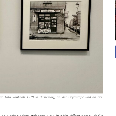
UNTERSTÜTZEN
Die Inspiration des industriellen Chics sind die
Werkshallen des Industriezeitalters. Die Basis für
diesen Stil sind große Räume, schlicht gehalten
mit rustikalen Elementen und großen
Fensterflächen. Wie so vieles wurde ...
ierte Tata Ronkholz 1979 in Düsseldorf, an der Heyestraße und an der
er. Boris Becker, geboren 1961 in Köln, öffnet den Blick für