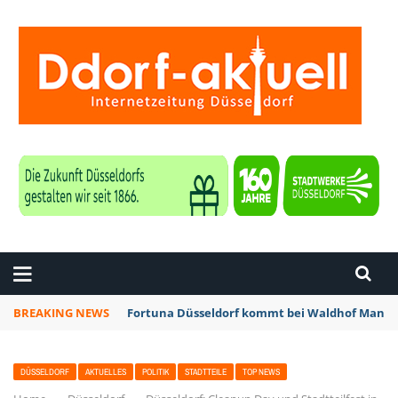
ZEITUNG DÜSSELDORF
BREAKING NEWS
Fortuna Düsseldorf kommt bei Waldhof Mannhe
DÜSSELDORF
AKTUELLES
POLITIK
STADTTEILE
TOP NEWS