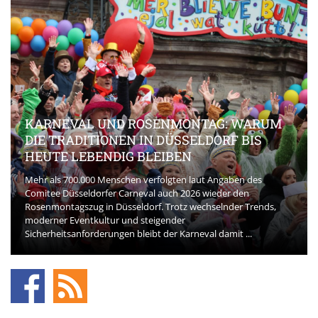
KARNEVAL UND ROSENMONTAG: WARUM
DIE TRADITIONEN IN DÜSSELDORF BIS
HEUTE LEBENDIG BLEIBEN
Mehr als 700.000 Menschen verfolgten laut Angaben des
Comitee Düsseldorfer Carneval auch 2026 wieder den
Rosenmontagszug in Düsseldorf. Trotz wechselnder Trends,
moderner Eventkultur und steigender
Sicherheitsanforderungen bleibt der Karneval damit ...