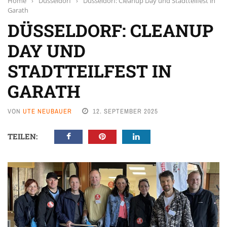
Home
›
Düsseldorf
›
Düsseldorf: Cleanup Day und Stadtteilfest in
Garath
DÜSSELDORF: CLEANUP
DAY UND
STADTTEILFEST IN
GARATH
VON
UTE NEUBAUER
12. SEPTEMBER 2025
TEILEN: