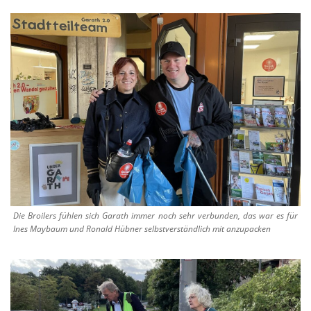
Die Broilers fühlen sich Garath immer noch sehr verbunden, das war es für
Ines Maybaum und Ronald Hübner selbstverständlich mit anzupacken