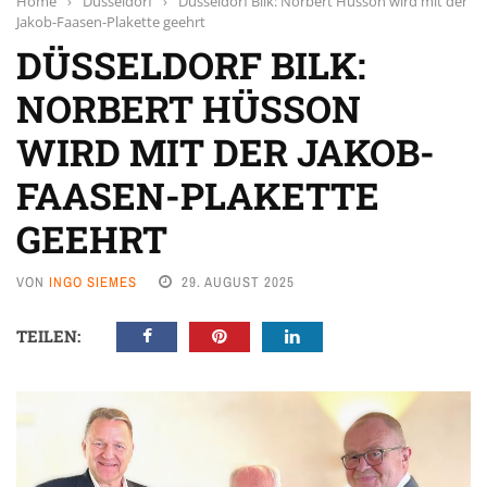
Home
›
Düsseldorf
›
Düsseldorf Bilk: Norbert Hüsson wird mit der
Jakob-Faasen-Plakette geehrt
DÜSSELDORF BILK:
NORBERT HÜSSON
WIRD MIT DER JAKOB-
FAASEN-PLAKETTE
GEEHRT
VON
INGO SIEMES
29. AUGUST 2025
TEILEN: