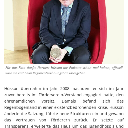
Für das Foto durfte Norbert Hüsson die Plakette schon mal halten, offiziell
wird sie erst beim Regimentskrönungsball übergeben
Hüsson übernahm im Jahr 2008, nachdem er sich im Jahr
zuvor bereits im Förderverein-Vorstand engagiert hatte, den
ehrenamtlichen Vorsitz. Damals befand sich das
Regenbogenland in einer existenzbedrohenden Krise. Hüsson
änderte die Satzung, führte neue Strukturen ein und gewann
das Vertrauen von Förderern zurück. Er setzte auf
Transparenz, erweiterte das Haus um das Jugendhospiz und