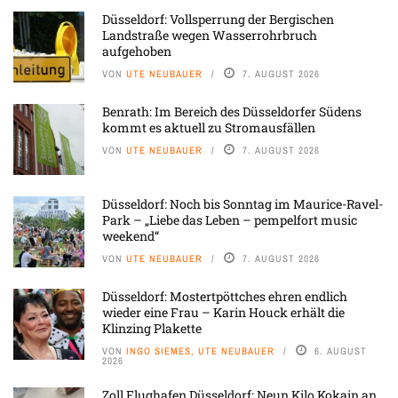
Düsseldorf: Vollsperrung der Bergischen
Landstraße wegen Wasserrohrbruch
aufgehoben
VON
UTE NEUBAUER
7. AUGUST 2026
Benrath: Im Bereich des Düsseldorfer Südens
kommt es aktuell zu Stromausfällen
VON
UTE NEUBAUER
7. AUGUST 2026
Düsseldorf: Noch bis Sonntag im Maurice-Ravel-
Park – „Liebe das Leben – pempelfort music
weekend“
VON
UTE NEUBAUER
7. AUGUST 2026
Düsseldorf: Mostertpöttches ehren endlich
wieder eine Frau – Karin Houck erhält die
Klinzing Plakette
VON
INGO SIEMES, UTE NEUBAUER
6. AUGUST
2026
Zoll Flughafen Düsseldorf: Neun Kilo Kokain an