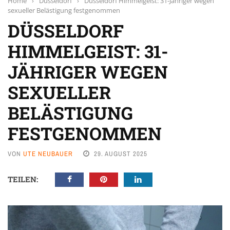
Home
›
Düsseldorf
›
Düsseldorf Himmelgeist: 31-Jähriger wegen
sexueller Belästigung festgenommen
DÜSSELDORF
HIMMELGEIST: 31-
JÄHRIGER WEGEN
SEXUELLER
BELÄSTIGUNG
FESTGENOMMEN
VON
UTE NEUBAUER
29. AUGUST 2025
TEILEN: