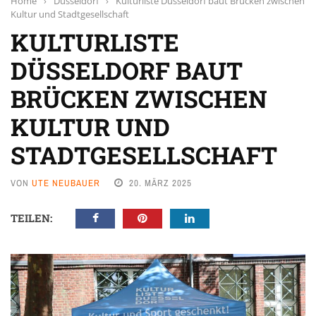
Home
›
Düsseldorf
›
Kulturliste Düsseldorf baut Brücken zwischen
Kultur und Stadtgesellschaft
KULTURLISTE
DÜSSELDORF BAUT
BRÜCKEN ZWISCHEN
KULTUR UND
STADTGESELLSCHAFT
VON
UTE NEUBAUER
20. MÄRZ 2025
TEILEN: