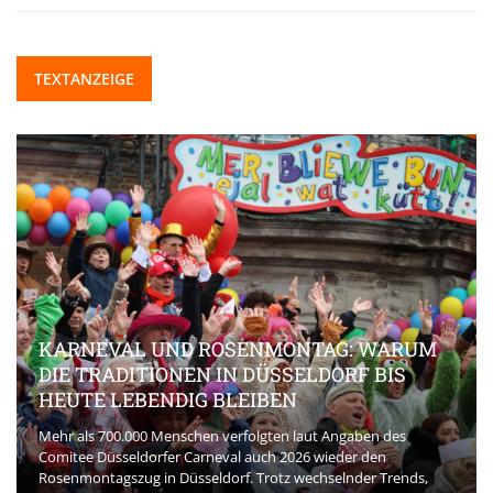
TEXTANZEIGE
KARNEVAL UND ROSENMONTAG: WARUM
DIE TRADITIONEN IN DÜSSELDORF BIS
HEUTE LEBENDIG BLEIBEN
Mehr als 700.000 Menschen verfolgten laut Angaben des
Comitee Düsseldorfer Carneval auch 2026 wieder den
Rosenmontagszug in Düsseldorf. Trotz wechselnder Trends,