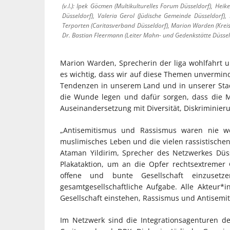
(v.l.): Ipek Göcmen (Multikulturelles Forum Düsseldorf), Hei
Düsseldorf), Valeria Gerol (Jüdische Gemeinde Düsseldorf
Terporten (Caritasverband Düsseldorf), Marion Warden (Kreis
Dr. Bastian Fleermann (Leiter Mahn- und Gedenkstätte Düsseld
Marion Warden, Sprecherin der liga wohlfahrt u
es wichtig, dass wir auf diese Themen unvermind
Tendenzen in unserem Land und in unserer St
die Wunde legen und dafür sorgen, dass die Me
Auseinandersetzung mit Diversität, Diskriminier
„Antisemitismus und Rassismus waren nie we
muslimisches Leben und die vielen rassistische
Ataman Yildirim, Sprecher des Netzwerkes Düss
Plakataktion, um an die Opfer rechtsextremer 
offene und bunte Gesellschaft einzusetz
gesamtgesellschaftliche Aufgabe. Alle Akteur*
Gesellschaft einstehen, Rassismus und Antisemi
Im Netzwerk sind die Integrationsagenturen d