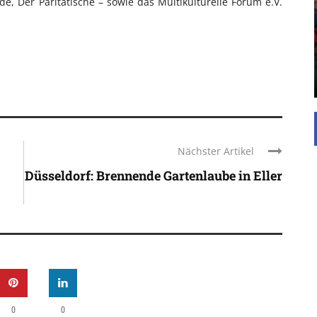
e, Der Paritätische – sowie das Multikulturelle Forum e.V.
Die Inspiration des industriellen Chics sind die
Werkshallen des Industriezeitalters. Die Basis für
diesen Stil sind große Räume, schlicht gehalten
mit rustikalen Elementen und großen
Fensterflächen. Wie so vieles wurde ...
Nächster Artikel
Düsseldorf: Brennende Gartenlaube in Eller
0
0