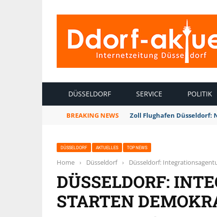
INTERNETZEITUNG DÜSSELDORF
DÜSSELDORF
SERVICE
POLITIK
BREAKING NEWS
Zoll Flughafen Düsseldorf:
DÜSSELDORF
AKTUELLES
TOP NEWS
Home
›
Düsseldorf
›
Düsseldorf: Integrationsagen
DÜSSELDORF: INT
STARTEN DEMOKR