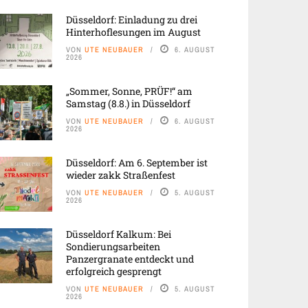
Düsseldorf: Einladung zu drei
Hinterhoflesungen im August
VON
UTE NEUBAUER
6. AUGUST
2026
„Sommer, Sonne, PRÜF!“ am
Samstag (8.8.) in Düsseldorf
VON
UTE NEUBAUER
6. AUGUST
2026
Düsseldorf: Am 6. September ist
wieder zakk Straßenfest
VON
UTE NEUBAUER
5. AUGUST
2026
Düsseldorf Kalkum: Bei
Sondierungsarbeiten
Panzergranate entdeckt und
erfolgreich gesprengt
VON
UTE NEUBAUER
5. AUGUST
2026