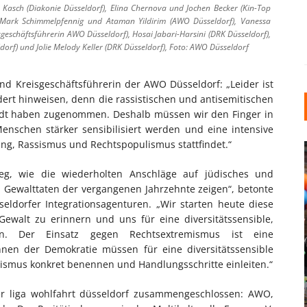
ke Kasch (Diakonie Düsseldorf), Elina Chernova und Jochen Becker (Kin-Top
), Mark Schimmelpfennig und Ataman Yildirim (AWO Düsseldorf), Vanessa
geschäftsführerin AWO Düsseldorf), Hosai Jabari-Harsini (DRK Düsseldorf),
orf) und Jolie Melody Keller (DRK Düsseldorf), Foto: AWO Düsseldorf
nd Kreisgeschäftsführerin der AWO Düsseldorf: „Leider ist
ert hinweisen, denn die rassistischen und antisemitischen
adt haben zugenommen. Deshalb müssen wir den Finger in
nschen stärker sensibilisiert werden und eine intensive
ung, Rassismus und Rechtspopulismus stattfindet.“
g, wie die wiederholten Anschläge auf jüdisches und
n Gewalttaten der vergangenen Jahrzehnte zeigen“, betonte
eldorfer Integrationsagenturen. „Wir starten heute diese
Gewalt zu erinnern und uns für eine diversitätssensible,
en. Der Einsatz gegen Rechtsextremismus ist eine
INDUSTRIELLER CHIC: WIE
innen der Demokratie müssen für eine diversitätssensible
KUNSTSTOFFFENSTER DEN
tismus konkret benennen und Handlungsschritte einleiten.“
LOFT-STIL IN IHREM
EINFAMILIENHAUS
er liga wohlfahrt düsseldorf zusammengeschlossen: AWO,
UNTERSTÜTZEN