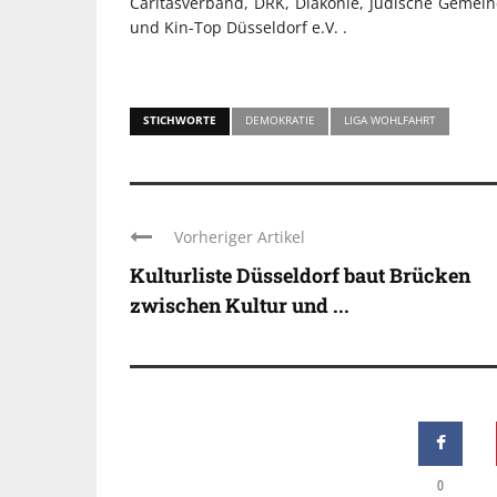
Caritasverband, DRK, Diakonie, Jüdische Gemeind
und Kin-Top Düsseldorf e.V. .
STICHWORTE
DEMOKRATIE
LIGA WOHLFAHRT
Vorheriger Artikel
Kulturliste Düsseldorf baut Brücken
zwischen Kultur und ...
0