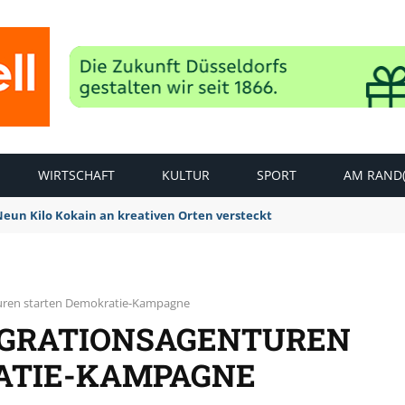
WIRTSCHAFT
KULTUR
SPORT
AM RAND(
 Neun Kilo Kokain an kreativen Orten versteckt
turen starten Demokratie-Kampagne
EGRATIONSAGENTUREN
ATIE-KAMPAGNE