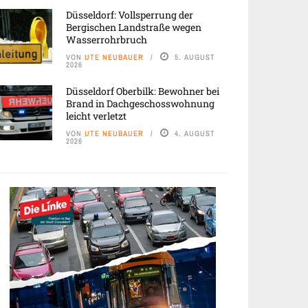
Düsseldorf: Vollsperrung der
Bergischen Landstraße wegen
Wasserrohrbruch
VON
UTE NEUBAUER
5. AUGUST
2026
Düsseldorf Oberbilk: Bewohner bei
Brand in Dachgeschosswohnung
leicht verletzt
VON
UTE NEUBAUER
4. AUGUST
2026