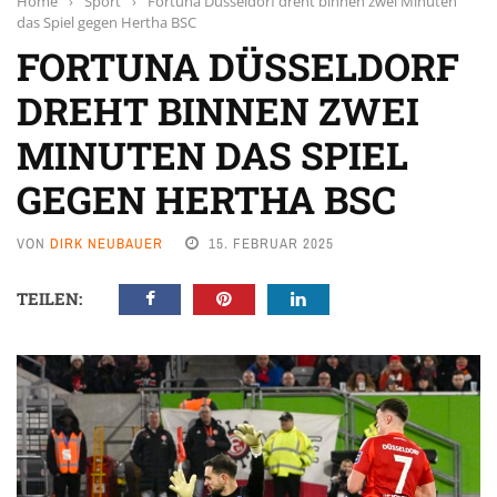
Home
›
Sport
›
Fortuna Düsseldorf dreht binnen zwei Minuten
das Spiel gegen Hertha BSC
FORTUNA DÜSSELDORF
DREHT BINNEN ZWEI
MINUTEN DAS SPIEL
GEGEN HERTHA BSC
VON
DIRK NEUBAUER
15. FEBRUAR 2025
TEILEN: