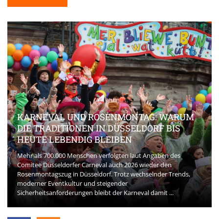
KARNEVAL UND ROSENMONTAG: WARUM
DIE TRADITIONEN IN DÜSSELDORF BIS
HEUTE LEBENDIG BLEIBEN
Mehr als 700.000 Menschen verfolgten laut Angaben des
Comitee Düsseldorfer Carneval auch 2026 wieder den
Rosenmontagszug in Düsseldorf. Trotz wechselnder Trends,
moderner Eventkultur und steigender
Sicherheitsanforderungen bleibt der Karneval damit ...