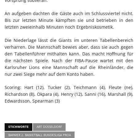
Vorsprung souverän.
An aufgeben dachten die Gäste auch im Schlussviertel nicht.
Bis zur letzten Minute kämpften sie und betrieben in den
letzten zweieinhalb Minuten noch Ergebniskosmetik.
Die Niederlage lässt die Giants im unteren Tabellenbereich
verharren. Die Mannschaft bewies aber, dass sie auch gegen
den Tabellenführer mithalten kann. Das macht Hoffnung für
die nächsten Spiele. Nach der FIBA-Pause wartet mit den
Karlsruher Lions eine Mannschaft auf die Rheinländer, die
nur zwei Siege mehr auf dem Konto haben.
Scoring: Hart (12), Tucker (2), Teichmann (4), Fleute (ne),
Richardson (8), Okpara (4), Henry (12), Sanni (16), Marshall (9),
Edwardsson, Spearman (3)
STICHWORTE
ART DÜSSELDORF
BARMER 2. BASKETBALL BUNDESLIGA PROA