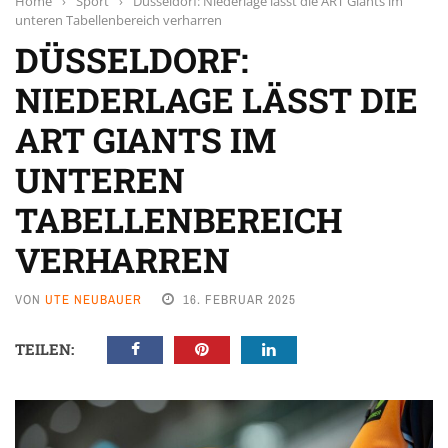
Home
›
Sport
›
Düsseldorf: Niederlage lässt die ART Giants im
unteren Tabellenbereich verharren
DÜSSELDORF:
NIEDERLAGE LÄSST DIE
ART GIANTS IM
UNTEREN
TABELLENBEREICH
VERHARREN
VON
UTE NEUBAUER
16. FEBRUAR 2025
TEILEN: