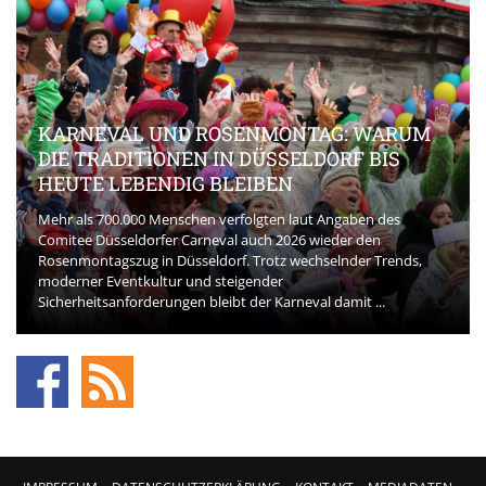
KARNEVAL UND ROSENMONTAG: WARUM
DIE TRADITIONEN IN DÜSSELDORF BIS
HEUTE LEBENDIG BLEIBEN
Mehr als 700.000 Menschen verfolgten laut Angaben des
Comitee Düsseldorfer Carneval auch 2026 wieder den
Rosenmontagszug in Düsseldorf. Trotz wechselnder Trends,
moderner Eventkultur und steigender
Sicherheitsanforderungen bleibt der Karneval damit ...