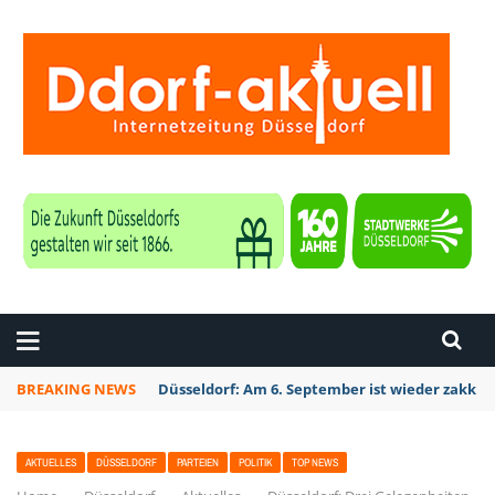
ZEITUNG DÜSSELDORF
BREAKING NEWS
Düsseldorf Kalkum: Bei Sondierungsarbeiten P
AKTUELLES
DÜSSELDORF
PARTEIEN
POLITIK
TOP NEWS