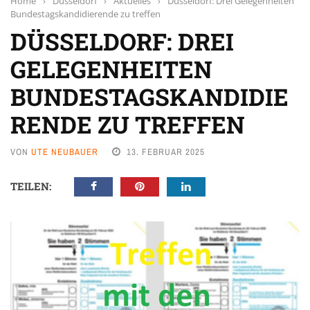
Home
›
Düsseldorf
›
Aktuelles
›
Düsseldorf: Drei Gelegenheiten
Bundestagskandidierende zu treffen
DÜSSELDORF: DREI
GELEGENHEITEN
BUNDESTAGSKANDIDIE
RENDE ZU TREFFEN
VON
UTE NEUBAUER
13. FEBRUAR 2025
TEILEN: