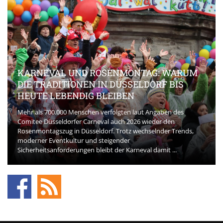
KARNEVAL UND ROSENMONTAG: WARUM
DIE TRADITIONEN IN DÜSSELDORF BIS
HEUTE LEBENDIG BLEIBEN
Mehr als 700.000 Menschen verfolgten laut Angaben des
Comitee Düsseldorfer Carneval auch 2026 wieder den
Rosenmontagszug in Düsseldorf. Trotz wechselnder Trends,
moderner Eventkultur und steigender
Sicherheitsanforderungen bleibt der Karneval damit ...