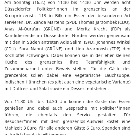
Am Sonntag (16.2.) von 11:30 bis 14:30 Uhr werden acht
Düsseldorfer Politiker*innen im grenzenlos an der
Kronprinzenstr. 113 in Bilk ein Essen der besonderen Art
servieren. Dr. Zanda Martens (SPD), Thomas Jarzombek (CDU),
Anas Al-Qura’an (GRÜNE) und Moritz Kracht (FDP) als
Kandidierende im Düsseldorfer Norden werden gemeinsam
mit den in Süden antreten Adis Selimi (SPD), Johannes Winkel
(CDU), Sara Nanni (GRÜNE) und Lida Azarnoosh (FDP) den
Kochlöffel schwingen. Dabei können sie in der eher kleinen
Küche des grenzenlos ihre Teamfähigkeit und
Zusammenarbeit unter Beweis stellen. Für die Gäste des
grenzenlos sollen dabei eine vegetarische Lauchsuppe,
indischen Hühnchen (es gibt auch eine vegetarische Variante)
mit Duftreis und Salat sowie ein Dessert entstehen.
Von 11:30 Uhr bis 14:30 Uhr können die Gäste das Essen
genießen und dabei auch Gespräche mit Politiker*innen
führen, die ebenfalls den Service gestalten. Für
Besucher*innen mit dem grenzenlos-Ausweis kostet eine
Mahlzeit 3 Euro, für alle anderen Gäste 6 Euro. Spenden sind
natürlich herzlich willkommen.