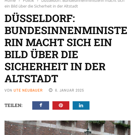
Home
›
Politik
›
Düsseldorf: Bundesinnenministerin macht sich
ein Bild über die Sicherheit in der Altstadt
DÜSSELDORF:
BUNDESINNENMINISTE
RIN MACHT SICH EIN
BILD ÜBER DIE
SICHERHEIT IN DER
ALTSTADT
VON
UTE NEUBAUER
6. JANUAR 2025
TEILEN: