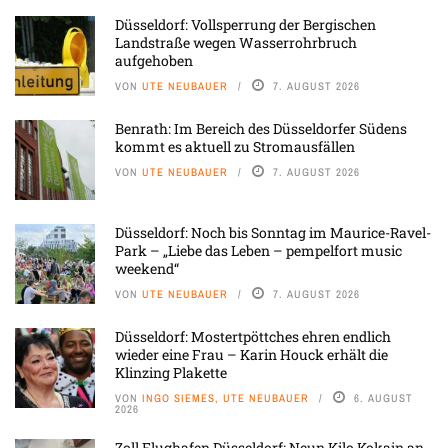
Düsseldorf: Vollsperrung der Bergischen
Landstraße wegen Wasserrohrbruch
aufgehoben
VON
UTE NEUBAUER
7. AUGUST 2026
Benrath: Im Bereich des Düsseldorfer Südens
kommt es aktuell zu Stromausfällen
VON
UTE NEUBAUER
7. AUGUST 2026
Düsseldorf: Noch bis Sonntag im Maurice-Ravel-
Park – „Liebe das Leben – pempelfort music
weekend“
VON
UTE NEUBAUER
7. AUGUST 2026
Düsseldorf: Mostertpöttches ehren endlich
wieder eine Frau – Karin Houck erhält die
Klinzing Plakette
VON
INGO SIEMES, UTE NEUBAUER
6. AUGUST
2026
Zoll Flughafen Düsseldorf: Neun Kilo Kokain an