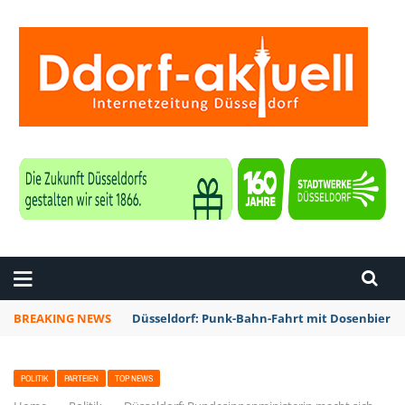
ZEITUNG DÜSSELDORF
BREAKING NEWS
Düsseldorf: Rheinbahn testet Technik zur Kon
POLITIK
PARTEIEN
TOP NEWS