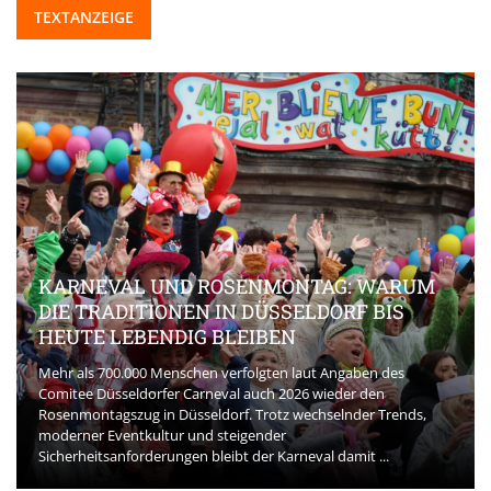
TEXTANZEIGE
KARNEVAL UND ROSENMONTAG: WARUM
DIE TRADITIONEN IN DÜSSELDORF BIS
HEUTE LEBENDIG BLEIBEN
Mehr als 700.000 Menschen verfolgten laut Angaben des
Comitee Düsseldorfer Carneval auch 2026 wieder den
Rosenmontagszug in Düsseldorf. Trotz wechselnder Trends,
moderner Eventkultur und steigender
Sicherheitsanforderungen bleibt der Karneval damit ...