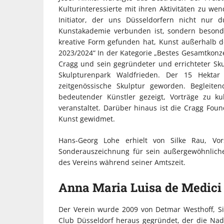
Kulturinteressierte mit ihren Aktivitäten zu w
Initiator, der uns Düsseldorfern nicht nur 
Kunstakademie verbunden ist, sondern besonde
kreative Form gefunden hat, Kunst außerhalb 
2023/2024“ In der Kategorie „Bestes Gesamtkonzep
Cragg und sein gegründeter und errichteter Sk
Skulpturenpark Waldfrieden. Der 15 Hekta
zeitgenössische Skulptur geworden. Begleite
bedeutender Künstler gezeigt, Vorträge zu k
veranstaltet. Darüber hinaus ist die Cragg Fou
Kunst gewidmet.
Hans-Georg Lohe erhielt von Silke Rau, Vo
Sonderauszeichnung für sein außergewöhnliche
des Vereins während seiner Amtszeit.
Anna Maria Luisa de Medici 
Der Verein wurde 2009 von Detmar Westhoff, S
Club Düsseldorf heraus gegründet, der die Nadel