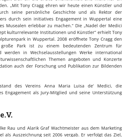
enden. „Mit Tony Cragg ehren wir heute einen Künstler und
durch seine persönliche Geschichte und als Rektor der
rs durch sein initiatives Engagement in Wuppertal eine
des Musealen erlebbar zu machen.“ Die „Nadel der Medici
t kulturrelevante Institutionen und Künstler“ erhielt Tony
ulpturenpark in Wuppertal. 2008 eröffnete Tony Cragg den
r große Park ist zu einem bedeutenden Zentrum für
nd werden in Wechselausstellungen Werke international
ulturwissenschaftlichen Themen angeboten und Konzerte
ndation auch der Forschung und Publikation zur Bildenden
rstand des Vereins Anna Maria Luisa de‘ Medici, die
s Engagement als Jury-Mitglied und seine Unterstützung
e.V.
ilke Rau und Alarik Graf Wachtmeister aus dem Marketing
 als Auszeichnung seit 2006 vergab. Er verfolgt das Ziel,