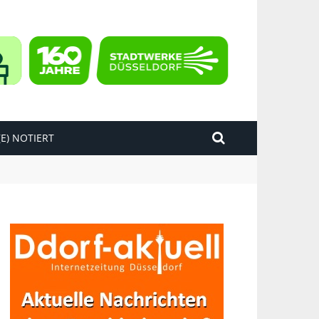
E) NOTIERT
kend“