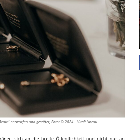
UNTERSTÜTZEN
Die Inspiration des industriellen Chics sind die
Werkshallen des Industriezeitalters. Die Basis für
diesen Stil sind große Räume, schlicht gehalten
mit rustikalen Elementen und großen
Fensterflächen. Wie so vieles wurde ...
ici” entworfen und gestiftet, Foto: © 2024 – Vitali Unrau
räger, sich an die breite Öffentlichkeit und nicht nur an