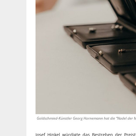
Goldschmied-Künstler Georg Hornemann hat die “Nadel der Med
Josef Hinkel würdigte das Bestreben der Preist