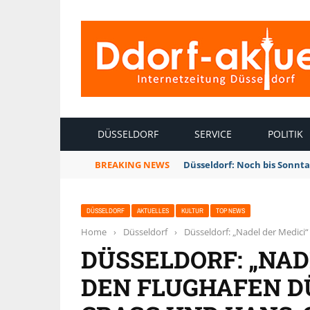
INTERNETZEITUNG DÜSSELDORF
DÜSSELDORF
SERVICE
POLITIK
BREAKING NEWS
Düsseldorf: Noch bis Sonnt
DÜSSELDORF
AKTUELLES
KULTUR
TOP NEWS
Home
›
Düsseldorf
›
Düsseldorf: „Nadel der Medici
DÜSSELDORF: „NAD
DEN FLUGHAFEN D