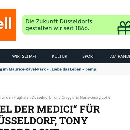
WIRTSCHAFT
KULTUR
SPORT
AM RAND(
ag im Maurice-Ravel-Park – „Liebe das Leben – pempelfort music wee
“ für den Flughafen Düsseldorf, Tony Cragg und Hans-Georg Lohe
EL DER MEDICI“ FÜR
ÜSSELDORF, TONY