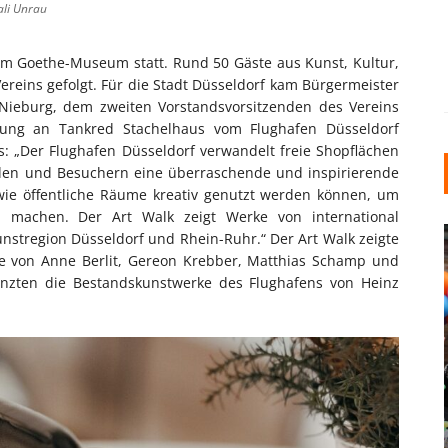
ali Unrau
 im Goethe-Museum statt. Rund 50 Gäste aus Kunst, Kultur,
ereins gefolgt. Für die Stadt Düsseldorf kam Bürgermeister
 Nieburg, dem zweiten Vorstandsvorsitzenden des Vereins
ihung an Tankred Stachelhaus vom Flughafen Düsseldorf
s: „Der Flughafen Düsseldorf verwandelt freie Shopflächen
nden und Besuchern eine überraschende und inspirierende
, wie öffentliche Räume kreativ genutzt werden können, um
 machen. Der Art Walk zeigt Werke von international
nstregion Düsseldorf und Rhein-Ruhr.“ Der Art Walk zeigte
e von Anne Berlit, Gereon Krebber, Matthias Schamp und
änzten die Bestandskunstwerke des Flughafens von Heinz
INDUSTRIELLER CHIC: WIE
KUNSTSTOFFFENSTER DEN
LOFT-STIL IN IHREM
EINFAMILIENHAUS