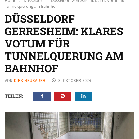
Home
›
Düsseldorf
›
Düsseldorf Gerresheim: Klares Votum für
Tunnelquerung am Bahnhof
DÜSSELDORF
GERRESHEIM: KLARES
VOTUM FÜR
TUNNELQUERUNG AM
BAHNHOF
VON
DIRK NEUBAUER
3. OKTOBER 2024
TEILEN: