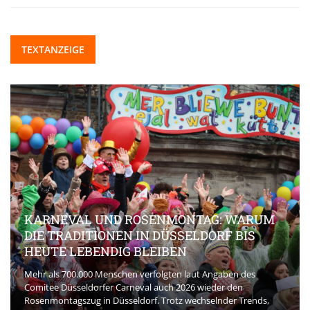
TEXTANZEIGE
KARNEVAL UND ROSENMONTAG: WARUM
DIE TRADITIONEN IN DÜSSELDORF BIS
HEUTE LEBENDIG BLEIBEN
Mehr als 700.000 Menschen verfolgten laut Angaben des
Comitee Düsseldorfer Carneval auch 2026 wieder den
Rosenmontagszug in Düsseldorf. Trotz wechselnder Trends,