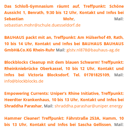
Das Schloß-Gymnasium räumt auf, Treffpunkt: Schöne
Aussicht 1, Benrath, 9:30 bis 12 Uhr, Kontakt und Infos bei
Sebastian Mohr
, Mail:
sebastian.mohr@schule.duesseldorf.de
BAUHAUS packt mit an, Treffpunkt: Am Hülserhof 49, Rath,
10 bis 14 Uhr,
Kontakt und Infos bei BAUHAUS BAUHAUS
GmbH&Co.KG Rhein-Ruhr
Mail:
glstv.nl878@bauhaus-ag.de
Blockblocks Cleanup mit dem blauen Schwarm! Treffpunkt:
Rheinkniebrücke Oberkassel, 10 bis 12 Uhr, Kontakt und
Infos bei Victoria Blocksdorf, Tel. 01781825109,
Mail:
info@blockblocks.de
Empowering Currents: Uniper’s Rhine Initiative, Treffpunkt:
Heerdter Krankenhaus, 10 bis 13 Uhr, Kontakt und Infos bei
Shraddha Parashar,
Mail:
shraddha.parashar@uniper.energy
Hammer Cleaner! Treffpunkt: Fährstraße 253A, Hamm, 10
bis 13 Uhr, Kontakt und Infos bei Sascha Gellissen
,
Mail: