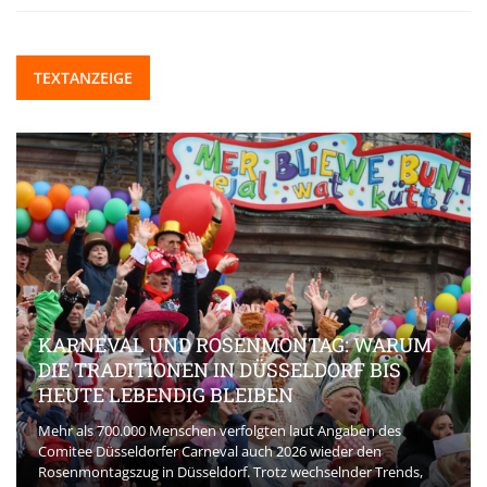
TEXTANZEIGE
KARNEVAL UND ROSENMONTAG: WARUM
DIE TRADITIONEN IN DÜSSELDORF BIS
HEUTE LEBENDIG BLEIBEN
Mehr als 700.000 Menschen verfolgten laut Angaben des
Comitee Düsseldorfer Carneval auch 2026 wieder den
Rosenmontagszug in Düsseldorf. Trotz wechselnder Trends,