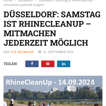
Home
›
Düsseldorf
›
Düsseldorf: Samstag ist RhineCleanUp –
mitmachen jederzeit möglich
DÜSSELDORF: SAMSTAG
IST RHINECLEANUP –
MITMACHEN
JEDERZEIT MÖGLICH
VON
UTE NEUBAUER
11. SEPTEMBER 2024
TEILEN: