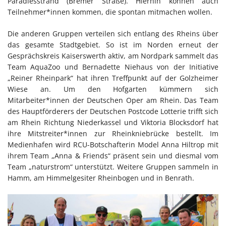
Paradiesstrand (Bremer Straße). Hierhin können auch
Teilnehmer*innen kommen, die spontan mitmachen wollen.
Die anderen Gruppen verteilen sich entlang des Rheins über
das gesamte Stadtgebiet. So ist im Norden erneut der
Gesprächskreis Kaiserswerth aktiv, am Nordpark sammelt das
Team AquaZoo und Bernadette Niehaus von der Initiative
„Reiner Rheinpark“ hat ihren Treffpunkt auf der Golzheimer
Wiese an. Um den Hofgarten kümmern sich
Mitarbeiter*innen der Deutschen Oper am Rhein. Das Team
des Hauptförderers der Deutschen Postcode Lotterie trifft sich
am Rhein Richtung Niederkassel und Viktoria Blocksdorf hat
ihre Mitstreiter*innen zur Rheinkniebrücke bestellt. Im
Medienhafen wird RCU-Botschafterin Model Anna Hiltrop mit
ihrem Team „Anna & Friends“ präsent sein und diesmal vom
Team „naturstrom“ unterstützt. Weitere Gruppen sammeln in
Hamm, am Himmelgesiter Rheinbogen und in Benrath.