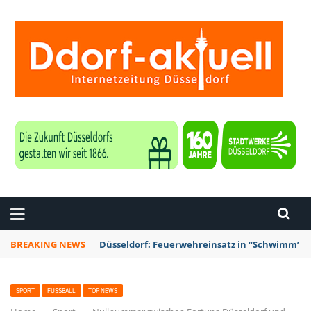
ZEITUNG DÜSSELDORF
BREAKING NEWS
Düsseldorf: Feuerwehreinsatz in “Schwimm’ in 
SPORT
FUSSBALL
TOP NEWS