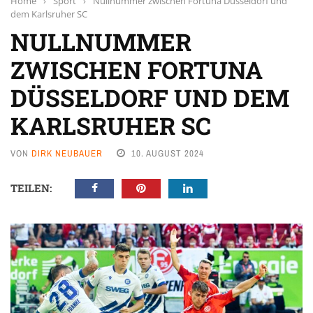
Home
›
Sport
›
Nullnummer zwischen Fortuna Düsseldorf und
dem Karlsruher SC
NULLNUMMER
ZWISCHEN FORTUNA
DÜSSELDORF UND DEM
KARLSRUHER SC
VON
DIRK NEUBAUER
10. AUGUST 2024
TEILEN: