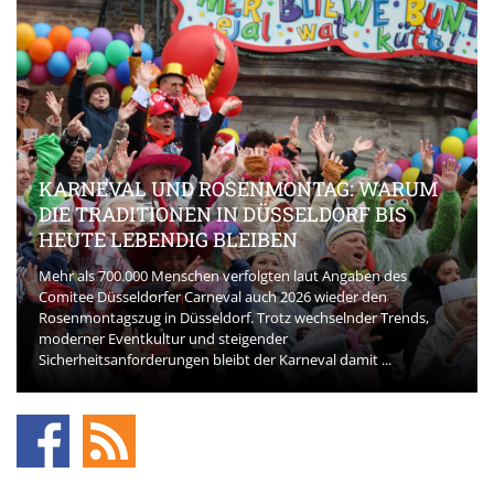
KARNEVAL UND ROSENMONTAG: WARUM
DIE TRADITIONEN IN DÜSSELDORF BIS
HEUTE LEBENDIG BLEIBEN
Mehr als 700.000 Menschen verfolgten laut Angaben des
Comitee Düsseldorfer Carneval auch 2026 wieder den
Rosenmontagszug in Düsseldorf. Trotz wechselnder Trends,
moderner Eventkultur und steigender
Sicherheitsanforderungen bleibt der Karneval damit ...