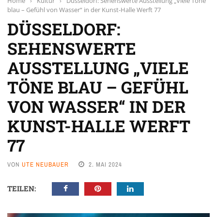
Home
›
Kultur
›
Düsseldorf: Sehenswerte Ausstellung „Viele Töne
blau – Gefühl von Wasser“ in der Kunst-Halle Werft 77
DÜSSELDORF:
SEHENSWERTE
AUSSTELLUNG „VIELE
TÖNE BLAU – GEFÜHL
VON WASSER“ IN DER
KUNST-HALLE WERFT
77
VON
UTE NEUBAUER
2. MAI 2024
TEILEN: