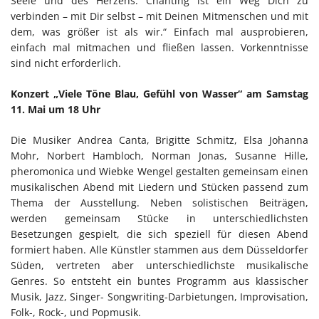
Seele und des Herzens. Chanting ist ein Weg Dich zu
verbinden – mit Dir selbst – mit Deinen Mitmenschen und mit
dem, was größer ist als wir.“ Einfach mal ausprobieren,
einfach mal mitmachen und fließen lassen. Vorkenntnisse
sind nicht erforderlich.
Konzert „Viele Töne Blau, Gefühl von Wasser“ am Samstag
11. Mai um 18 Uhr
Die Musiker Andrea Canta, Brigitte Schmitz, Elsa Johanna
Mohr, Norbert Hambloch, Norman Jonas, Susanne Hille,
pheromonica und Wiebke Wengel gestalten gemeinsam einen
musikalischen Abend mit Liedern und Stücken passend zum
Thema der Ausstellung. Neben solistischen Beiträgen,
werden gemeinsam Stücke in unterschiedlichsten
Besetzungen gespielt, die sich speziell für diesen Abend
formiert haben. Alle Künstler stammen aus dem Düsseldorfer
Süden, vertreten aber unterschiedlichste musikalische
Genres. So entsteht ein buntes Programm aus klassischer
Musik, Jazz, Singer- Songwriting-Darbietungen, Improvisation,
Folk-, Rock-, und Popmusik.