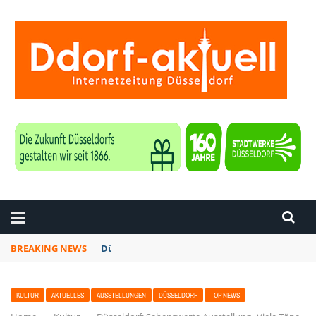
ZEITUNG DÜSSELDORF
BREAKING NEWS
Düsseldorf: Punk-Bahn-Fahrt mit Dosenbier u
KULTUR
AKTUELLES
AUSSTELLUNGEN
DÜSSELDORF
TOP NEWS