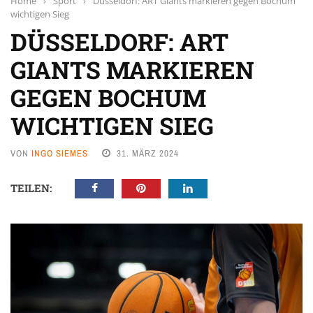
Home
›
Sport
›
Düsseldorf: ART Giants markieren gegen Bochum
wichtigen Sieg
DÜSSELDORF: ART
GIANTS MARKIEREN
GEGEN BOCHUM
WICHTIGEN SIEG
VON
INGO SIEMES
31. MÄRZ 2024
TEILEN: