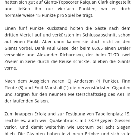
hatten sich gut auf Giants-Topscorer Raiquan Clark eingestellt
und ließen ihn nur vierfach Punkten, wo er doch
normalerweise 15 Punkte pro Spiel beiträgt.
Einen fünf Punkte Rückstand holten die Gäste nach dem
dritten Viertel auf und verkürzten im Schlussabschnitt schon
auf einen Punkt. Aber dann kamen sie doch nicht an den
Giants vorbei. Dank Paul Giese, der beim 66:65 einen Dreier
versenkte und Alexander Richardson, der beim 71:70 zwei
Zweier in Serie durch die Reuse schickte, blieben die Giants
vorne.
Nach dem Ausgleich waren CJ Anderson (4 Punkte), Finn
Fleute (3) und Emil Marshall (1) die nervenstärksten Giganten
und sorgten für den neunten Meisterschaftssieg des ART in
der laufenden Saison.
Zum knappen Erfolg und zur Festigung von Tabellenplatz 15.
reichte es, auch weil Quakenbrück, mit 78:79 gegen Giessen
verlor, und damit weiterhin wie Bochum bei acht Siegen
blieb. Die Giganten haben jetzt neun Erfolge und sich gute