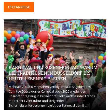
TEXTANZEIGE
KARNEVAL UND ROSENMONTAG: WARUM
DIE TRADITIONEN IN DÜSSELDORF BIS
HEUTE LEBENDIG BLEIBEN
Mehr als 700.000 Menschen verfolgten laut Angaben des
Comitee Düsseldorfer Carneval auch 2026 wieder den
Rosenmontagszug in Düsseldorf. Trotz wechselnder Trends,
moderner Eventkultur und steigender
Sicherheitsanforderungen bleibt der Karneval damit ...