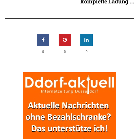
komplette Ladung ...
0
0
0