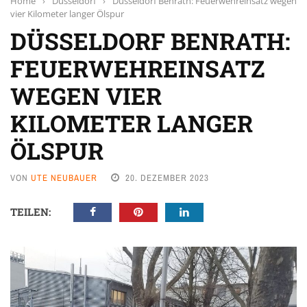
Home
›
Düsseldorf
›
Düsseldorf Benrath: Feuerwehreinsatz wegen
vier Kilometer langer Ölspur
DÜSSELDORF BENRATH:
FEUERWEHREINSATZ
WEGEN VIER
KILOMETER LANGER
ÖLSPUR
VON
UTE NEUBAUER
20. DEZEMBER 2023
TEILEN: