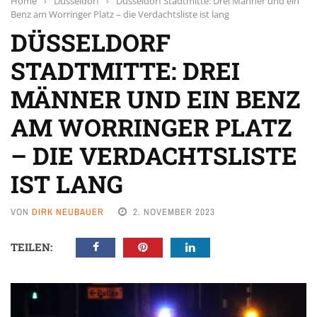
Home
›
Düsseldorf
›
Düsseldorf Stadtmitte: Drei Männer und ein
Benz am Worringer Platz – die Verdachtsliste ist lang
DÜSSELDORF
STADTMITTE: DREI
MÄNNER UND EIN BENZ
AM WORRINGER PLATZ
– DIE VERDACHTSLISTE
IST LANG
VON
DIRK NEUBAUER
2. NOVEMBER 2023
TEILEN: