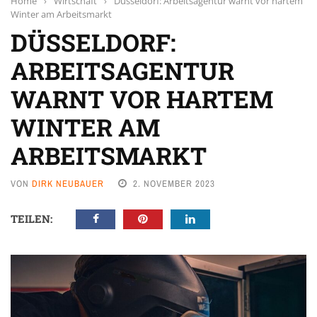
Home
›
Wirtschaft
›
Düsseldorf: Arbeitsagentur warnt vor hartem
Winter am Arbeitsmarkt
DÜSSELDORF:
ARBEITSAGENTUR
WARNT VOR HARTEM
WINTER AM
ARBEITSMARKT
VON
DIRK NEUBAUER
2. NOVEMBER 2023
TEILEN: