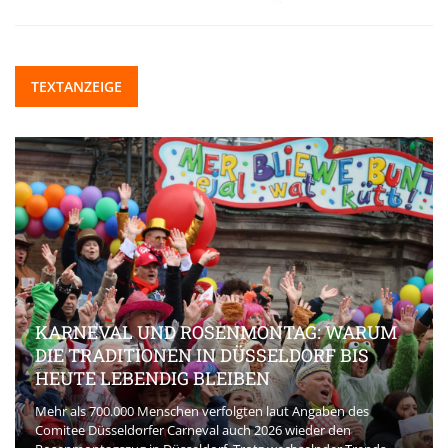
TEXTANZEIGE
ONTAG: WARUM
SELDORF BIS
BEAUTY-INNOVATIONEN, DI
N
AKTUELL PRÄGEN
n laut Angaben des
2026 wieder den
Die Beauty-Branche entwickelt sich rasant