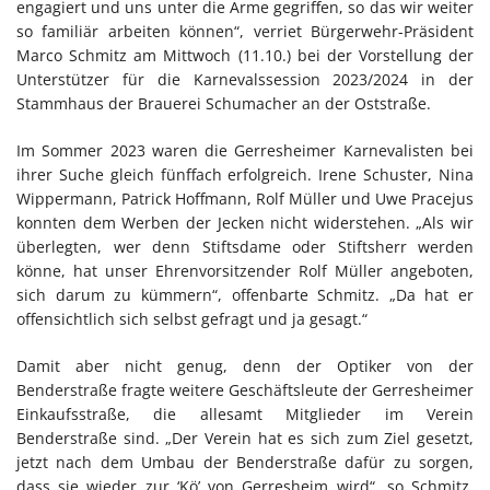
engagiert und uns unter die Arme gegriffen, so das wir weiter
so familiär arbeiten können“, verriet Bürgerwehr-Präsident
Marco Schmitz am Mittwoch (11.10.) bei der Vorstellung der
Unterstützer für die Karnevalssession 2023/2024 in der
Stammhaus der Brauerei Schumacher an der Oststraße.
Im Sommer 2023 waren die Gerresheimer Karnevalisten bei
ihrer Suche gleich fünffach erfolgreich. Irene Schuster, Nina
Wippermann, Patrick Hoffmann, Rolf Müller und Uwe Pracejus
konnten dem Werben der Jecken nicht widerstehen. „Als wir
überlegten, wer denn Stiftsdame oder Stiftsherr werden
könne, hat unser Ehrenvorsitzender Rolf Müller angeboten,
sich darum zu kümmern“, offenbarte Schmitz. „Da hat er
offensichtlich sich selbst gefragt und ja gesagt.“
Damit aber nicht genug, denn der Optiker von der
Benderstraße fragte weitere Geschäftsleute der Gerresheimer
Einkaufsstraße, die allesamt Mitglieder im Verein
Benderstraße sind. „Der Verein hat es sich zum Ziel gesetzt,
jetzt nach dem Umbau der Benderstraße dafür zu sorgen,
dass sie wieder zur ‘Kö’ von Gerresheim wird“, so Schmitz.