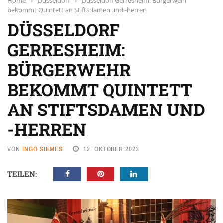
Home
›
Düsseldorf
›
Düsseldorf Gerresheim: Bürgerwehr
bekommt Quintett an Stiftsdamen und -herren
DÜSSELDORF
GERRESHEIM:
BÜRGERWEHR
BEKOMMT QUINTETT
AN STIFTSDAMEN UND
-HERREN
VON
INGO SIEMES
12. OKTOBER 2023
TEILEN: