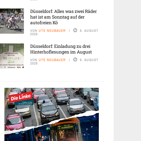
Düsseldorf: Alles was zwei Räder
hat ist am Sonntag auf der
autofreien Kö
VON
UTE NEUBAUER
6. AUGUST
2026
Düsseldorf: Einladung zu drei
Hinterhoflesungen im August
VON
UTE NEUBAUER
6. AUGUST
2026