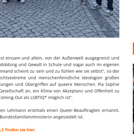
st einsam und allein, von der Außenwelt ausgegrenzt und
en Mobbing und Gewalt in Schule und sogar auch im eigenen
mand scheint zu sein und zu fühlen wie sie selbst“, so der
rechtsextreme und menschenfeindliche Ideologien großen
ndungen und Übergriffen auf queere Menschen. Pia Sophie
Gesellschaft an, ein Klima von Akzeptanz und Offenheit zu
Coming-Out als LSBTIQ* möglich ist“.
INDUSTRIELLER CHIC: WIE
ven Lehmann erstmals einen Queer-Beauftragten ernannt,
KUNSTSTOFFFENSTER DEN
 Bundesfamilienministerin angesiedelt ist.
LOFT-STIL IN IHREM
EINFAMILIENHAUS
 finden sie hier.