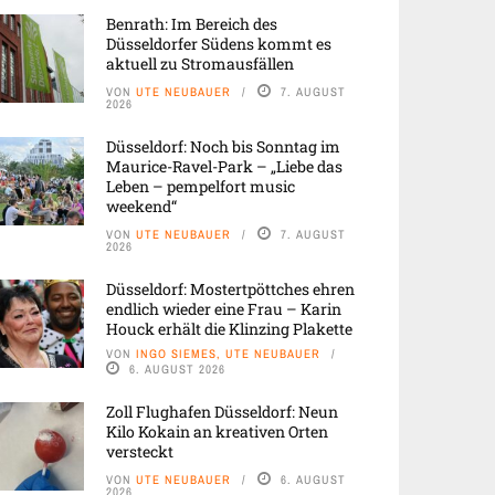
Benrath: Im Bereich des
Düsseldorfer Südens kommt es
aktuell zu Stromausfällen
VON
UTE NEUBAUER
7. AUGUST
2026
Düsseldorf: Noch bis Sonntag im
Maurice-Ravel-Park – „Liebe das
Leben – pempelfort music
weekend“
VON
UTE NEUBAUER
7. AUGUST
2026
Düsseldorf: Mostertpöttches ehren
endlich wieder eine Frau – Karin
Houck erhält die Klinzing Plakette
VON
INGO SIEMES, UTE NEUBAUER
6. AUGUST 2026
Zoll Flughafen Düsseldorf: Neun
Kilo Kokain an kreativen Orten
versteckt
VON
UTE NEUBAUER
6. AUGUST
2026