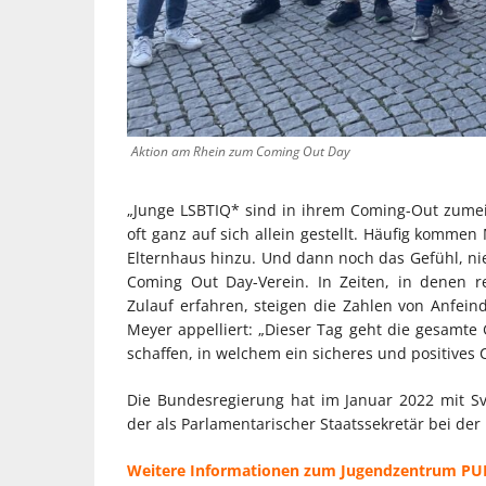
Aktion am Rhein zum Coming Out Day
„Junge LSBTIQ* sind in ihrem Coming-Out zumei
oft ganz auf sich allein gestellt. Häufig komm
Elternhaus hinzu. Und dann noch das Gefühl, nie
Coming Out Day-Verein. In Zeiten, in denen 
Zulauf erfahren, steigen die Zahlen von Anfei
Meyer appelliert: „Dieser Tag geht die gesamte 
schaffen, in welchem ein sicheres und positives 
Die Bundesregierung hat im Januar 2022 mit S
der als Parlamentarischer Staatssekretär bei der
Weitere Informationen zum Jugendzentrum PULS