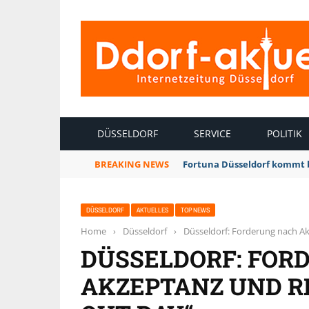
INTERNETZEITUNG DÜSSELDORF
DÜSSELDORF
SERVICE
POLITIK
BREAKING NEWS
Fortuna Düsseldorf kommt 
DÜSSELDORF
AKTUELLES
TOP NEWS
Home
›
Düsseldorf
›
Düsseldorf: Forderung nach A
DÜSSELDORF: FOR
AKZEPTANZ UND R