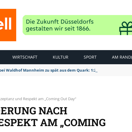
WIRTSCHAFT
KULTUR
SPORT
AM RAND(
bei Waldhof Mannheim zu spät aus dem Quark: 1:2 Niederlage
kzeptanz und Respekt am „Coming Out Day“
DERUNG NACH
ESPEKT AM „COMING