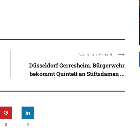
UNTERSTÜTZEN
Die Inspiration des industriellen Chics sind die
Werkshallen des Industriezeitalters. Die Basis für
diesen Stil sind große Räume, schlicht gehalten
mit rustikalen Elementen und großen
Fensterflächen. Wie so vieles wurde ...
Nächster Artikel
r
Düsseldorf Gerresheim: Bürgerwehr
bekommt Quintett an Stiftsdamen ...
0
0