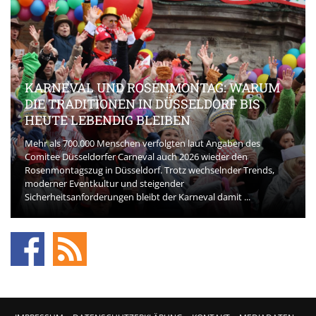
KARNEVAL UND ROSENMONTAG: WARUM
DIE TRADITIONEN IN DÜSSELDORF BIS
HEUTE LEBENDIG BLEIBEN
Mehr als 700.000 Menschen verfolgten laut Angaben des
Comitee Düsseldorfer Carneval auch 2026 wieder den
Rosenmontagszug in Düsseldorf. Trotz wechselnder Trends,
moderner Eventkultur und steigender
Sicherheitsanforderungen bleibt der Karneval damit ...