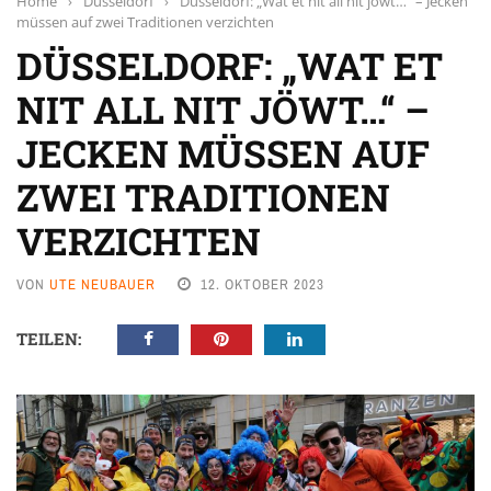
Home
›
Düsseldorf
›
Düsseldorf: „Wat et nit all nit jöwt…“ – Jecken
müssen auf zwei Traditionen verzichten
DÜSSELDORF: „WAT ET
NIT ALL NIT JÖWT…“ –
JECKEN MÜSSEN AUF
ZWEI TRADITIONEN
VERZICHTEN
VON
UTE NEUBAUER
12. OKTOBER 2023
TEILEN: