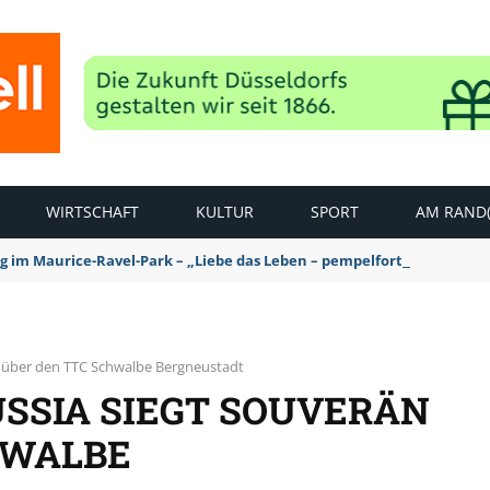
WIRTSCHAFT
KULTUR
SPORT
AM RAND(
ag im Maurice-Ravel-Park – „Liebe das Leben – pempelfort music wee
n über den TTC Schwalbe Bergneustadt
SSIA SIEGT SOUVERÄN
HWALBE