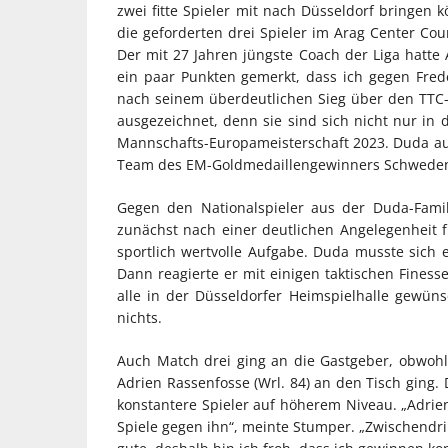
zwei fitte Spieler mit nach Düsseldorf bringen 
die geforderten drei Spieler im Arag Center Cou
Der mit 27 Jahren jüngste Coach der Liga hatte 
ein paar Punkten gemerkt, dass ich gegen Frede
nach seinem überdeutlichen Sieg über den TTC-T
ausgezeichnet, denn sie sind sich nicht nur in 
Mannschafts-Europameisterschaft 2023. Duda auf
Team des EM-Goldmedaillengewinners Schwede
Gegen den Nationalspieler aus der Duda-Famil
zunächst nach einer deutlichen Angelegenheit f
sportlich wertvolle Aufgabe. Duda musste sich
Dann reagierte er mit einigen taktischen Finesse
alle in der Düsseldorfer Heimspielhalle gewün
nichts.
Auch Match drei ging an die Gastgeber, obwohl 
Adrien Rassenfosse (Wrl. 84) an den Tisch ging. 
konstantere Spieler auf höherem Niveau. „Adrien
Spiele gegen ihn“, meinte Stumper. „Zwischendrin