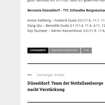
gute, deshalb bin ich froh, dass ich gewinnen ko
Borussia Düsseldorf – TTC Schwalbe Bergneusta
Anton Källberg – Frederik Duda 3:0 (11:6, 11:1, 11
Dang Qiu – Benedikt Duda 3:1 (11:4, 11:4, 4:11, 12
Kay Stumper – Adrien Rassenfosse 3:0 (11:9, 11:6,
STICHWORTE
BORUSSIA DÜSSELDORF
TTBL
Vorheriger Artikel
Düsseldorf: Team der Notfallseelsorge
sucht Verstärkung