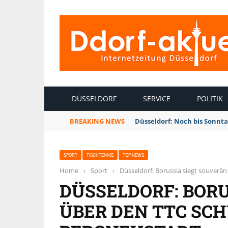
INTERNETZEITUNG DÜSSELDORF
DÜSSELDORF
SERVICE
POLITIK
BREAKING NEWS
Düsseldorf: Noch bis Sonnt
SPORT
TISCHTENNIS
TOP NEWS
Home
›
Sport
›
Düsseldorf: Borussia siegt souverä
DÜSSELDORF: BORU
ÜBER DEN TTC SC