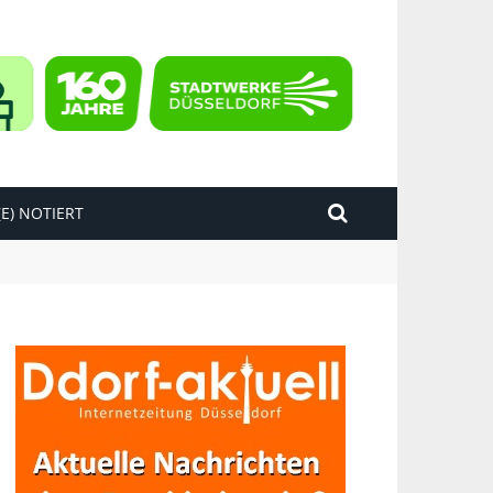
E) NOTIERT
kend“