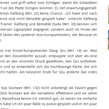
können und griff selbst zum Schläger, damit die Schwalben
rt an die Platte bringen konnten. Es lief erwartungsgemäß:
Anton Källberg (Wrl. 22) keine Chance. „Ich habe erst nach
rick und nicht Benedikt gespielt habe“, scherzte Källberg
rainer. Källberg und Benedikt Duda (Wrl. 33) kennen sich
diversen Ligaspielen begegnet, sondern auch im Finale der
 Seiten des späteren Vize-Europameisters, der Borusse im
n.
ie trat Einzel-Europameister Dang Qiu (Wrl. 14) an. Was
ür den Düsseldorfer aussah, entpuppte sich aber als eine
 erst an den enormen Druck gewöhnen, den Qiu entfaltete.
n und es entwickelte sich die hochklassige Partie, die sich
scht hatten. Am besseren Ende für Qiu änderte das indes
Kay Stumper (Wrl. 132) nicht unbedingt als Favorit gegen
Doch Stumper war der variablere, effektivere und vor allem
 Rassefosse kenne ich ziemlich gut, es waren nie einfache
 habe ich ein paar Bälle zu passiv gespielt und er ein paar