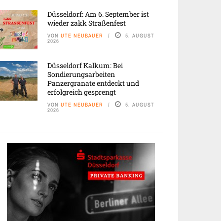
Düsseldorf: Am 6. September ist
wieder zakk Straßenfest
VON
UTE NEUBAUER
5. AUGUST
2026
Düsseldorf Kalkum: Bei
Sondierungsarbeiten
Panzergranate entdeckt und
erfolgreich gesprengt
VON
UTE NEUBAUER
5. AUGUST
2026