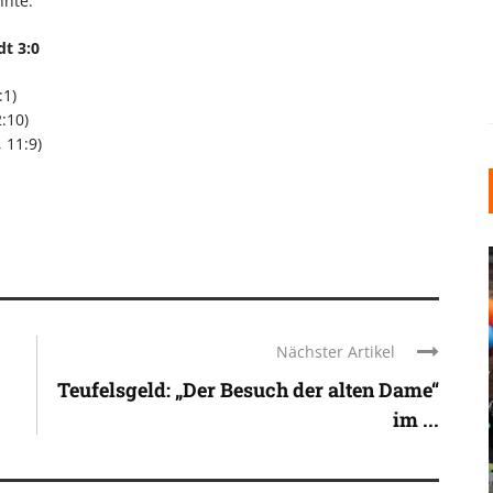
nnte.“
dt 3:0
:1)
:10)
 11:9)
Nächster Artikel
Teufelsgeld: „Der Besuch der alten Dame“
INDUSTRIELLER CHIC: WIE
im ...
KUNSTSTOFFFENSTER DEN
LOFT-STIL IN IHREM
EINFAMILIENHAUS