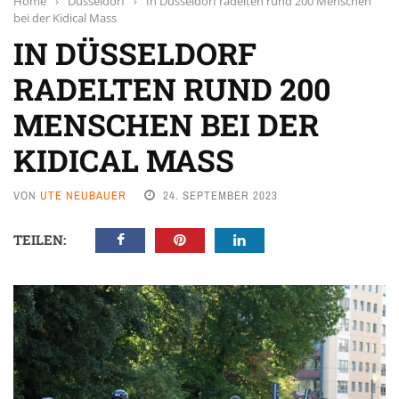
Home
›
Düsseldorf
›
In Düsseldorf radelten rund 200 Menschen
bei der Kidical Mass
IN DÜSSELDORF
RADELTEN RUND 200
MENSCHEN BEI DER
KIDICAL MASS
VON
UTE NEUBAUER
24. SEPTEMBER 2023
TEILEN: