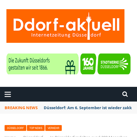
ZEITUNG DÜSSELDORF
BREAKING NEWS
Düsseldorf Kalkum: Bei Sondierungsarbeiten P
DÜSSELDORF
TOP NEWS
VERKEHR