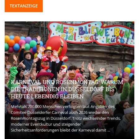
TEXTANZEIGE
KARNEVAL UND ROSENMONTAG: WARUM
DIE TRADITIONEN IN DÜSSELDORF BIS
HEUTE LEBENDIG BLEIBEN
Mehr als 700.000 Menschen verfolgten laut Angaben des
Comitee Düsseldorfer Carneval auch 2026 wieder den
Rosenmontagszug in Düsseldorf. Trotz wechselnder Trends,
moderner Eventkultur und steigender
Sicherheitsanforderungen bleibt der Karneval damit ...