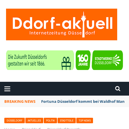
ZEITUNG DÜSSELDORF
BREAKING NEWS
Fortuna Düsseldorf kommt bei Waldhof Mannhe
DÜSSELDORF
AKTUELLES
POLITIK
STADTTEILE
TOP NEWS