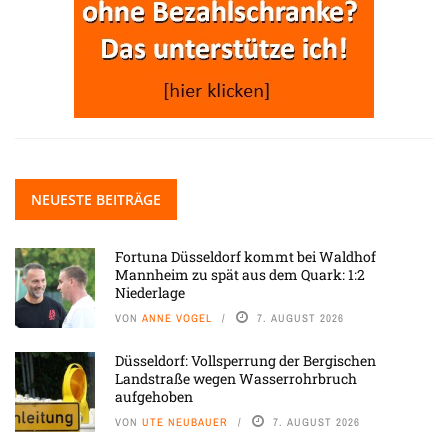
NEUESTE BEITRÄGE
Fortuna Düsseldorf kommt bei Waldhof
Mannheim zu spät aus dem Quark: 1:2
Niederlage
VON
ANNE VOGEL
7. AUGUST 2026
Düsseldorf: Vollsperrung der Bergischen
Landstraße wegen Wasserrohrbruch
aufgehoben
VON
UTE NEUBAUER
7. AUGUST 2026