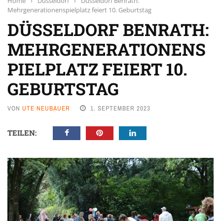
Home
›
Düsseldorf
›
Düsseldorf Benrath:
Mehrgenerationenspielplatz feiert 10. Geburtstag
DÜSSELDORF BENRATH:
MEHRGENERATIONENS
PIELPLATZ FEIERT 10.
GEBURTSTAG
VON
UTE NEUBAUER
1. SEPTEMBER 2023
TEILEN: