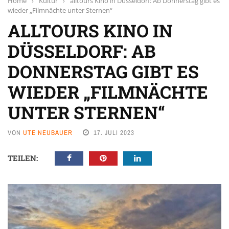
Home
›
Kultur
›
alltours Kino in Düsseldorf: Ab Donnerstag gibt es
wieder „Filmnächte unter Sternen“
ALLTOURS KINO IN
DÜSSELDORF: AB
DONNERSTAG GIBT ES
WIEDER „FILMNÄCHTE
UNTER STERNEN“
VON
UTE NEUBAUER
17. JULI 2023
TEILEN: