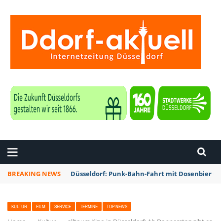
ZEITUNG DÜSSELDORF
BREAKING NEWS
Düsseldorf: Punk-Bahn-Fahrt mit Dosenbier u
KULTUR
FILM
SERVICE
TERMINE
TOP NEWS