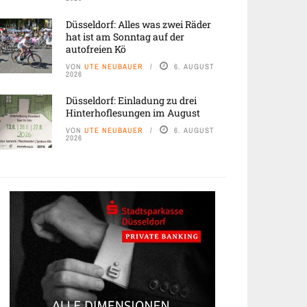
Düsseldorf: Alles was zwei Räder
hat ist am Sonntag auf der
autofreien Kö
VON
UTE NEUBAUER
6. AUGUST
2026
Düsseldorf: Einladung zu drei
Hinterhoflesungen im August
VON
UTE NEUBAUER
6. AUGUST
2026