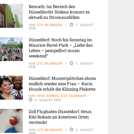
Benrath: Im Bereich des
Düsseldorfer Südens kommt es
aktuell zu Stromausfällen
VON
UTE NEUBAUER
7. AUGUST
2026
Düsseldorf: Noch bis Sonntag im
Maurice-Ravel-Park – „Liebe das
Leben – pempelfort music
weekend“
VON
UTE NEUBAUER
7. AUGUST
2026
Düsseldorf: Mostertpöttches ehren
endlich wieder eine Frau – Karin
Houck erhält die Klinzing Plakette
VON
INGO SIEMES, UTE NEUBAUER
6. AUGUST 2026
Zoll Flughafen Düsseldorf: Neun
Kilo Kokain an kreativen Orten
versteckt
VON
UTE NEUBAUER
6. AUGUST
2026