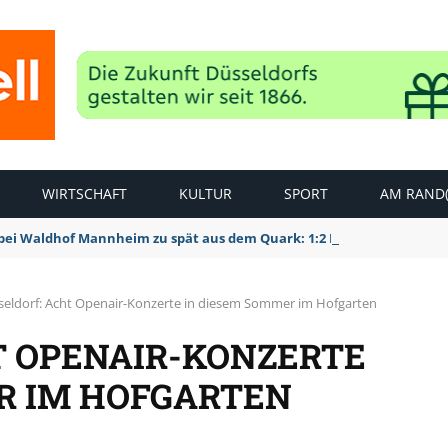
WIRTSCHAFT
KULTUR
SPORT
AM RAND(
bei Waldhof Mannheim zu spät aus dem Quark: 1:2 Niederlage
seldorf: Acht Openair-Konzerte in diesem Sommer im Hofgarten
T OPENAIR-KONZERTE
R IM HOFGARTEN