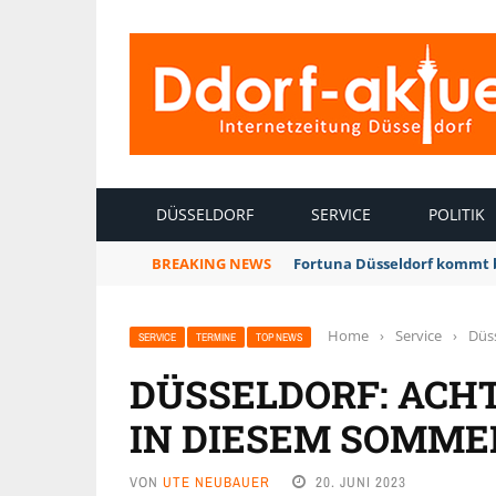
INTERNETZEITUNG DÜSSELDORF
DÜSSELDORF
SERVICE
POLITIK
BREAKING NEWS
Fortuna Düsseldorf kommt 
Home
›
Service
›
Düs
SERVICE
TERMINE
TOP NEWS
DÜSSELDORF: ACH
IN DIESEM SOMME
VON
UTE NEUBAUER
20. JUNI 2023