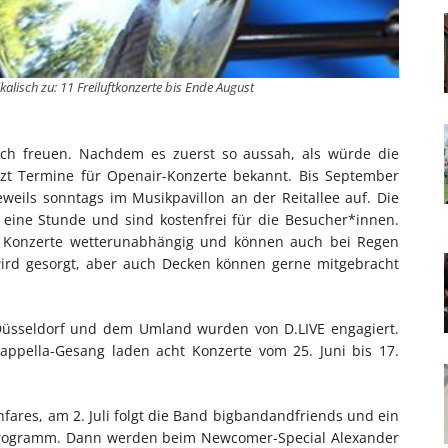
alisch zu: 11 Freiluftkonzerte bis Ende August
ich freuen. Nachdem es zuerst so aussah, als würde die
jetzt Termine für Openair-Konzerte bekannt. Bis September
eils sonntags im Musikpavillon an der Reitallee auf. Die
eine Stunde und sind kostenfrei für die Besucher*innen.
ie Konzerte wetterunabhängig und können auch bei Regen
 wird gesorgt, aber auch Decken können gerne mitgebracht
Düsseldorf und dem Umland wurden von D.LIVE engagiert.
appella-Gesang laden acht Konzerte vom 25. Juni bis 17.
fares, am 2. Juli folgt die Band bigbandandfriends und ein
m Programm. Dann werden beim Newcomer-Special Alexander