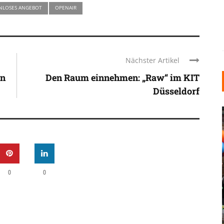
NLOSES ANGEBOT
OPENAIR
Nächster Artikel
en
Den Raum einnehmen: „Raw“ im KIT
Düsseldorf
0
0
INDUSTRIELLER CHIC: WIE
KUNSTSTOFFFENSTER DEN
LOFT-STIL IN IHREM
EINFAMILIENHAUS