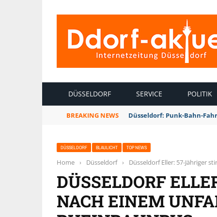
INTERNETZEITUNG DÜSSELDORF
DÜSSELDORF
SERVICE
POLITIK
BREAKING NEWS
Düsseldorf: Punk-Bahn-Fah
DÜSSELDORF
BLAULICHT
TOP NEWS
Home
›
Düsseldorf
›
Düsseldorf Eller: 57-Jähriger 
DÜSSELDORF ELLER
NACH EINEM UNFA