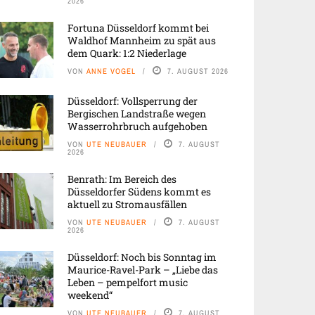
2026
Fortuna Düsseldorf kommt bei
Waldhof Mannheim zu spät aus
dem Quark: 1:2 Niederlage
VON
ANNE VOGEL
7. AUGUST 2026
Düsseldorf: Vollsperrung der
Bergischen Landstraße wegen
Wasserrohrbruch aufgehoben
VON
UTE NEUBAUER
7. AUGUST
2026
Benrath: Im Bereich des
Düsseldorfer Südens kommt es
aktuell zu Stromausfällen
VON
UTE NEUBAUER
7. AUGUST
2026
Düsseldorf: Noch bis Sonntag im
Maurice-Ravel-Park – „Liebe das
Leben – pempelfort music
weekend“
VON
UTE NEUBAUER
7. AUGUST