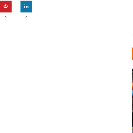
0
0
INDUSTRIELLER CHIC: WIE
KUNSTSTOFFFENSTER DEN
LOFT-STIL IN IHREM