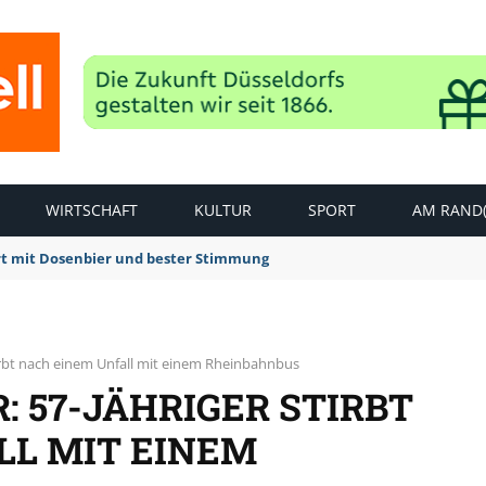
WIRTSCHAFT
KULTUR
SPORT
AM RAND(
rt mit Dosenbier und bester Stimmung
stirbt nach einem Unfall mit einem Rheinbahnbus
: 57-JÄHRIGER STIRBT
LL MIT EINEM