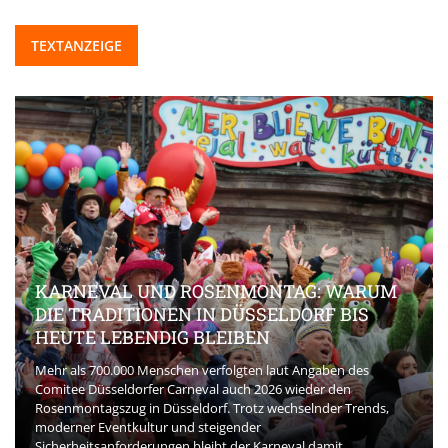
TEXTANZEIGE
KARNEVAL UND ROSENMONTAG: WARUM
DIE TRADITIONEN IN DÜSSELDORF BIS
HEUTE LEBENDIG BLEIBEN
Mehr als 700.000 Menschen verfolgten laut Angaben des
Comitee Düsseldorfer Carneval auch 2026 wieder den
Rosenmontagszug in Düsseldorf. Trotz wechselnder Trends,
moderner Eventkultur und steigender
Sicherheitsanforderungen bleibt der Karneval damit ...