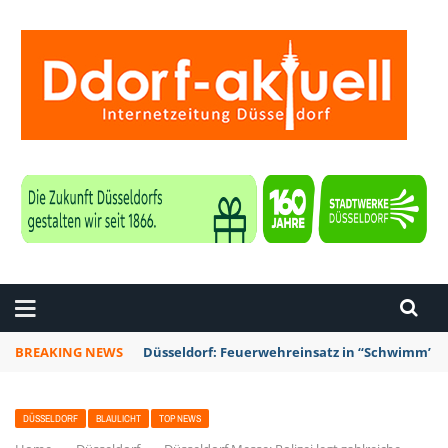
ZEITUNG DÜSSELDORF
BREAKING NEWS
Düsseldorf: Feuerwehreinsatz in “Schwimm’ in 
DÜSSELDORF
BLAULICHT
TOP NEWS